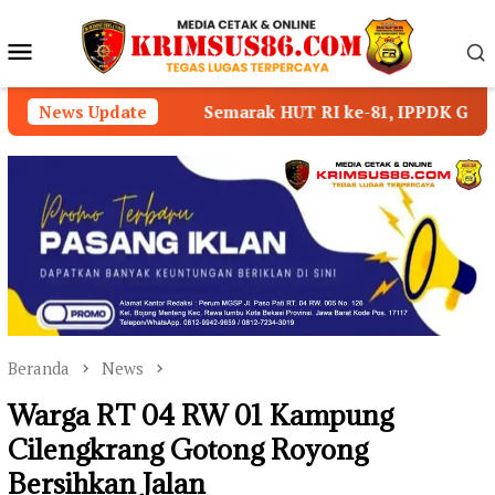
Loncat
ke
Menu
konten
Mobile
News Update
Semarak HUT RI ke-81, IPPDK Gelar Lomba Mancing Mer
Beranda
News
Warga RT 04 RW 01 Kampung
Cilengkrang Gotong Royong
Bersihkan Jalan