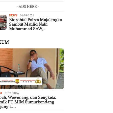
- ADS HERE -
NEWS
06/08/2026
Binrohtal Polres Majalengka
Sambut Maulid Nabi
Muhammad SAW,…
KUM
M
01/05/2026
ah, Wewenang, dan Sengketa:
emik PT MIM Sumurkondang
ujung L…