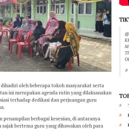
TIK
@
K
M
T
O
♬ 
ga dihadiri oleh beberapa tokoh masyarakat serta
atan ini merupakan agenda rutin yang dilaksanakan
TOP
siasi terhadap dedikasi dan perjuangan guru
sa.
 penampilan berbagai kesenian, di antaranya
n sajak bertema guru yang dibawakan oleh para