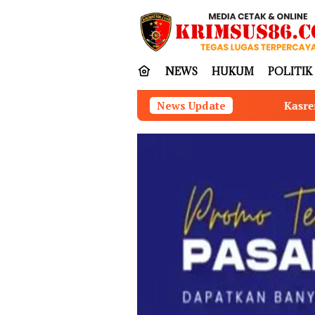
Loncat
tutup
ke
konten
NEWS
HUKUM
POLITIK
Kasrem 042/Gapu Pimpin Ziarah Romb
News Update