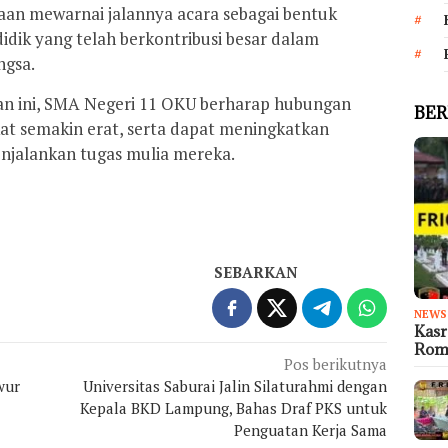
aan mewarnai jalannya acara sebagai bentuk
dik yang telah berkontribusi besar dalam
ngsa.
an ini, SMA Negeri 11 OKU berharap hubungan
BER
kat semakin erat, serta dapat meningkatkan
njalankan tugas mulia mereka.
SEBARKAN
NEWS
Kas
Rom
Pos berikutnya
wur
Universitas Saburai Jalin Silaturahmi dengan
Kepala BKD Lampung, Bahas Draf PKS untuk
Penguatan Kerja Sama