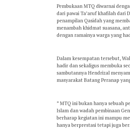
Pembukaan MTQ diwarnai dengan 
dari pawai Ta’aruf khafilah dari
penampilan Qasidah yang memba
menambah khidmat suasana, antusi
dengan ramainya warga yang had
Dalam kesempatan tersebut, Wakil 
hadir dan sekaligus membuka s
sambutannya Hendrizal menyampa
masyarakat Batang Peranap yang
” MTQ ini bukan hanya sebuah p
Islam dan wadah pembinaan Gener
berharap kegiatan ini mampu mel
hanya berprestasi tetapi juga be