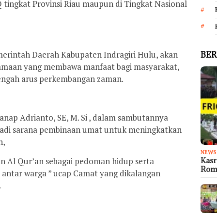
 tingkat Provinsi Riau maupun di Tingkat Nasional
rintah Daerah Kabupaten Indragiri Hulu, akan
BER
amaan yang membawa manfaat bagi masyarakat,
tengah arus perkembangan zaman.
nap Adrianto, SE, M. Si , dalam sambutannya
i sarana pembinaan umat untuk meningkatkan
n,
NEWS
Kas
kan Al Qur’an sebagai pedoman hidup serta
Rom
antar warga ” ucap Camat yang dikalangan
.