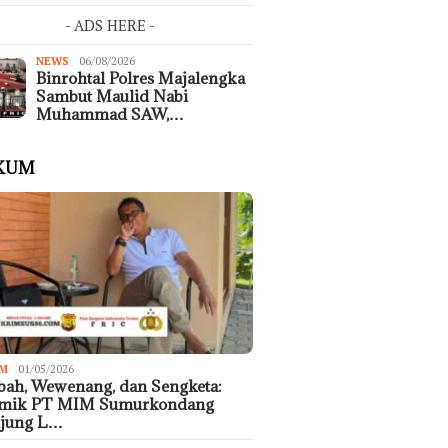
- ADS HERE -
NEWS
06/08/2026
Binrohtal Polres Majalengka
Sambut Maulid Nabi
Muhammad SAW,…
KUM
M
01/05/2026
ah, Wewenang, dan Sengketa:
emik PT MIM Sumurkondang
ujung L…