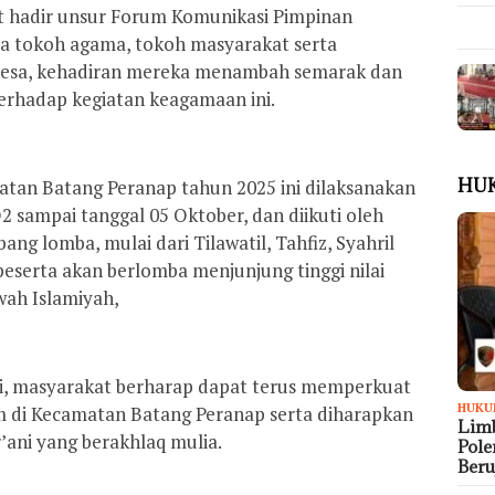
t hadir unsur Forum Komunikasi Pimpinan
ra tokoh agama, tokoh masyarakat serta
 Desa, kehadiran mereka menambah semarak dan
rhadap kegiatan keagamaan ini.
HU
tan Batang Peranap tahun 2025 ini dilaksanakan
O2 sampai tanggal 05 Oktober, dan diikuti oleh
ang lomba, mulai dari Tilawatil, Tahfiz, Syahril
 peserta akan berlomba menjunjung tinggi nilai
wah Islamiyah,
i, masyarakat berharap dapat terus memperkuat
HUKU
 di Kecamatan Batang Peranap serta diharapkan
Limb
ani yang berakhlaq mulia.
Pol
Ber