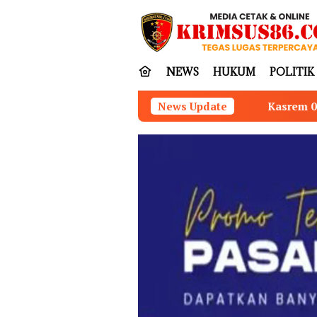
Loncat
tutup
ke
konten
NEWS
HUKUM
POLITIK
Kasrem 042/Gapu Pimpin Ziarah Romb
News Update