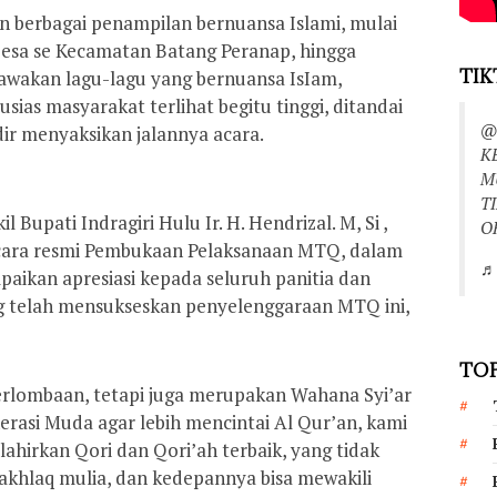
berbagai penampilan bernuansa Islami, mulai
 Desa se Kecamatan Batang Peranap, hingga
TIK
wakan lagu-lagu yang bernuansa IsIam,
as masyarakat terlihat begitu tinggi, ditandai
@
ir menyaksikan jalannya acara.
K
M
T
Bupati Indragiri Hulu Ir. H. Hendrizal. M, Si ,
O
ecara resmi Pembukaan Pelaksanaan MTQ, dalam
♬ 
ikan apresiasi kepada seluruh panitia dan
 telah mensukseskan penyelenggaraan MTQ ini,
TOP
erlombaan, tetapi juga merupakan Wahana Syi’ar
asi Muda agar lebih mencintai Al Qur’an, kami
ahirkan Qori dan Qori’ah terbaik, yang tidak
rakhlaq mulia, dan kedepannya bisa mewakili