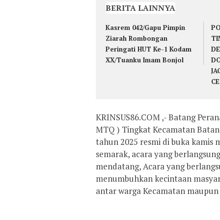
BERITA LAINNYA
Kasrem 042/Gapu Pimpin
PO
Ziarah Rombongan
TI
Peringati HUT Ke-1 Kodam
DE
XX/Tuanku Imam Bonjol
DO
JA
CE
KRINSUS86.COM ,- Batang Perana
MTQ ) Tingkat Kecamatan Batang 
tahun 2025 resmi di buka kamis 
semarak, acara yang berlangsung
mendatang, Acara yang berlang
menumbuhkan kecintaan masyarak
antar warga Kecamatan maupun 