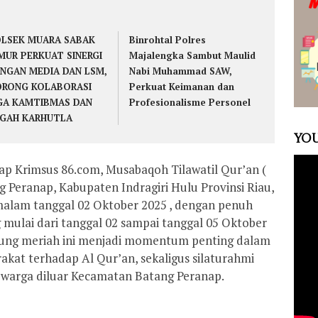
LSEK MUARA SABAK
Binrohtal Polres
MUR PERKUAT SINERGI
Majalengka Sambut Maulid
NGAN MEDIA DAN LSM,
Nabi Muhammad SAW,
RONG KOLABORASI
Perkuat Keimanan dan
GA KAMTIBMAS DAN
Profesionalisme Personel
GAH KARHUTLA
YOU
p Krimsus 86.com, Musabaqoh Tilawatil Qur’an (
Peranap, Kabupaten Indragiri Hulu Provinsi Riau,
malam tanggal 02 Oktober 2025 , dengan penuh
 mulai dari tanggal 02 sampai tanggal 05 Oktober
sung meriah ini menjadi momentum penting dalam
at terhadap Al Qur’an, sekaligus silaturahmi
warga diluar Kecamatan Batang Peranap.