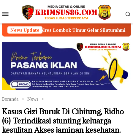
Loncat
ke
Menu
konten
Mobile
 Kapolres Lombok Timur Gelar Silaturahmi dan Lomba Mem
News Update
Beranda
News
Kasus Gizi Buruk Di Cibitung, Ridho
(6) Terindikasi stunting keluarga
kesulitan Akses jaminan kesehatan.