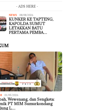
- ADS HERE -
NEWS
08/08/2026
KUNKER KE TAPTENG,
KAPOLDA SUMUT
LETAKKAN BATU
PERTAMA PEMBA…
KUM
M
01/05/2026
ah, Wewenang, dan Sengketa:
emik PT MIM Sumurkondang
ujung L…