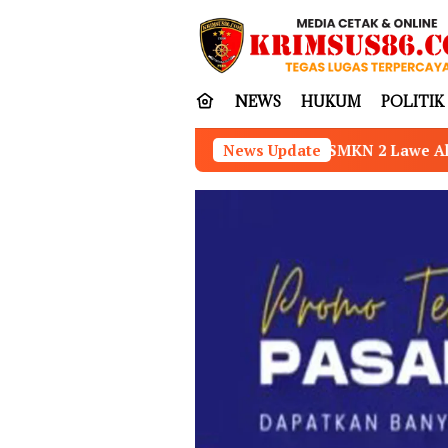
Loncat
tutup
ke
konten
NEWS
HUKUM
POLITIK
Kepala SMKN 2 Lawe Alas Aceh Tenggara Dinilai Kurang Ko
News Update