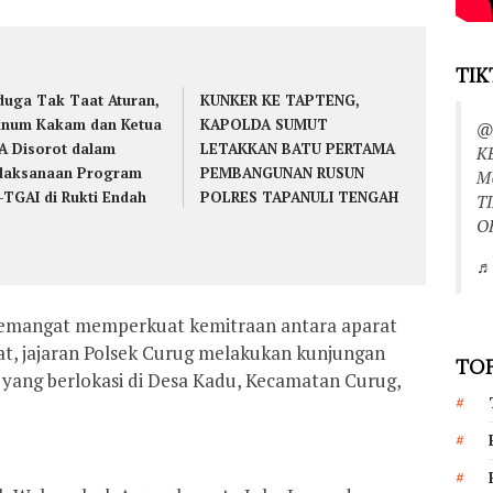
TIK
duga Tak Taat Aturan,
KUNKER KE TAPTENG,
num Kakam dan Ketua
KAPOLDA SUMUT
@
A Disorot dalam
LETAKKAN BATU PERTAMA
K
laksanaan Program
PEMBANGUNAN RUSUN
M
-TGAI di Rukti Endah
POLRES TAPANULI TENGAH
T
O
♬ 
semangat memperkuat kemitraan antara aparat
t, jajaran Polsek Curug melakukan kunjungan
TOP
 yang berlokasi di Desa Kadu, Kecamatan Curug,