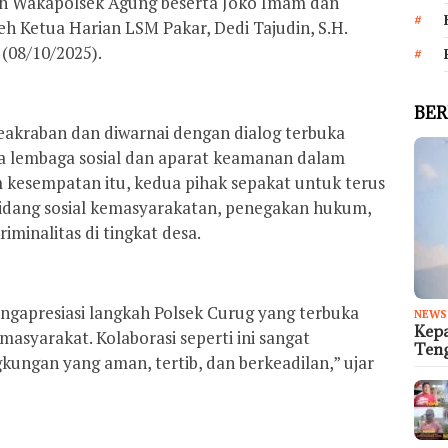
leh Wakapolsek Agung beserta Joko Imam dan
h Ketua Harian LSM Pakar, Dedi Tajudin, S.H.
(08/10/2025).
BER
eakraban dan diwarnai dengan dialog terbuka
ra lembaga sosial dan aparat keamanan dalam
m kesempatan itu, kedua pihak sepakat untuk terus
dang sosial kemasyarakatan, penegakan hukum,
iminalitas di tingkat desa.
engapresiasi langkah Polsek Curug yang terbuka
NEWS
Kep
yarakat. Kolaborasi seperti ini sangat
Teng
kungan yang aman, tertib, dan berkeadilan,” ujar