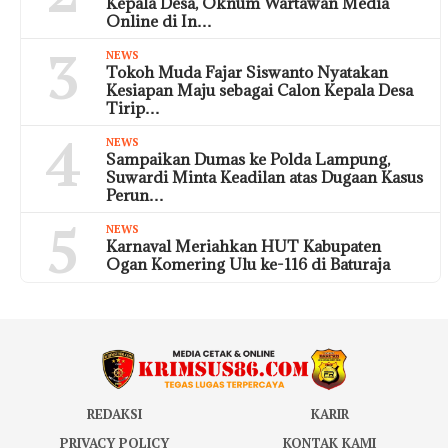
Kepala Desa, Oknum Wartawan Media
Online di In…
3
NEWS
Tokoh Muda Fajar Siswanto Nyatakan
Kesiapan Maju sebagai Calon Kepala Desa
Tirip…
4
NEWS
Sampaikan Dumas ke Polda Lampung,
Suwardi Minta Keadilan atas Dugaan Kasus
Perun…
5
NEWS
Karnaval Meriahkan HUT Kabupaten
Ogan Komering Ulu ke-116 di Baturaja
REDAKSI
KARIR
PRIVACY POLICY
KONTAK KAMI