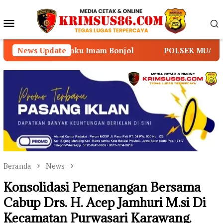
Loncat
ke
Menu
konten
Mobile
uanku Imam Bonjol
News Update
POLSEK MUARA SABAK TIMUR P
Beranda
News
Konsolidasi Pemenangan Bersama
Cabup Drs. H. Acep Jamhuri M.si Di
Kecamatan Purwasari Karawang.