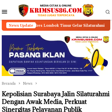
Loncat
ke
Menu
konten
Mobile
polres Lombok Timur Gelar Silaturahmi dan Lomba Memanci
News Update
Beranda
News
Kepolisian Surabaya Jalin Silaturahmi
Dengan Awak Media, Perkuat
Sinergitas Pelayanan Publik