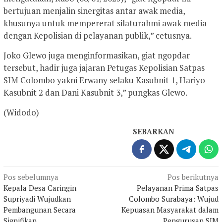
bertujuan menjalin sinergitas antar awak media,
khusunya untuk mempererat silaturahmi awak media
dengan Kepolisian di pelayanan publik,” cetusnya.
Joko Glewo juga menginformasikan, giat ngopdar
tersebut, hadir juga jajaran Petugas Kepolisian Satpas
SIM Colombo yakni Erwany selaku Kasubnit 1, Hariyo
Kasubnit 2 dan Dani Kasubnit 3,” pungkas Glewo.
(Widodo)
SEBARKAN
Navigasi
Pos sebelumnya
Pos berikutnya
Kepala Desa Caringin
Pelayanan Prima Satpas
pos
Supriyadi Wujudkan
Colombo Surabaya: Wujud
Pembangunan Secara
Kepuasan Masyarakat dalam
Signifikan
Pengurusan SIM