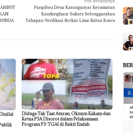
Pos berikutnya
SAMBUT
Panpilwu Desa Karanganyar Kecamatan
PKAN
Kandanghaur Sukses Selenggarakan
 BUNDA
Tahapan Verifikasi Berkas Lima Balon Kuwu
BER
Diduga Tak Taat Aturan, Oknum Kakam dan
Dinilai
Ketua P3A Disorot dalam Pelaksanaan
Program P3-TGAI di Rukti Endah
Publik