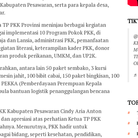
-Kabupaten Pesawaran, serta para kepala desa,
ar.
TIK
 TP PKK Provinsi meninjau berbagai kegiatan
i implementasi 10 Program Pokok PKK, di
@
ja dan Lansia, administrasi PKK, pemanfaatan
K
giatan literasi, keterampilan kader PKK, donor
M
eran produk perikanan, UMKM, dan UP2K.
T
O
rahkan, antara lain 50 paket sembako, 3 kursi
♬ 
mesin jahit, 100 bibit cabai, 150 paket bingkisan, 100
an PEKKA (Pemberdayaan Perempuan Kepala
n pula bantuan logistik penanggulangan bencana
TOP
KK Kabupaten Pesawaran Cindy Aria Anton
dan apresiasi atas perhatian Ketua TP PKK
ahnya. Menurutnya, PKK hadir untuk
gai bidang, seperti kesehatan, pendidikan,