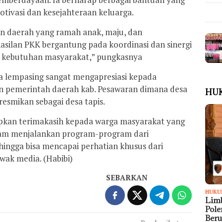
tivasi dan kesejahteraan keluarga.
n daerah yang ramah anak, maju, dan
asilan PKK bergantung pada koordinasi dan sinergi
n kebutuhan masyarakat,” pungkasnya
a lempasing sangat mengapresiasi kepada
n pemerintah daerah kab. Pesawaran dimana desa
HU
resmikan sebagai desa tapis.
apkan terimakasih kepada warga masyarakat yang
lam menjalankan program-program dari
hingga bisa mencapai perhatian khusus dari
wak media. (Habibi)
SEBARKAN
HUKU
Limb
Pol
Ber