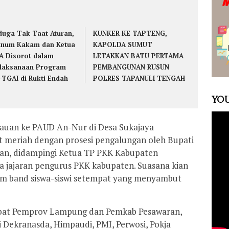
duga Tak Taat Aturan,
KUNKER KE TAPTENG,
num Kakam dan Ketua
KAPOLDA SUMUT
A Disorot dalam
LETAKKAN BATU PERTAMA
laksanaan Program
PEMBANGUNAN RUSUN
-TGAI di Rukti Endah
POLRES TAPANULI TENGAH
YOU
jauan ke PAUD An-Nur di Desa Sukajaya
meriah dengan prosesi pengalungan oleh Bupati
ian, didampingi Ketua TP PKK Kabupaten
a jajaran pengurus PKK kabupaten. Suasana kian
m band siswa-siswi setempat yang menyambut
ejabat Pemprov Lampung dan Pemkab Pesawaran,
i Dekranasda, Himpaudi, PMI, Perwosi, Pokja