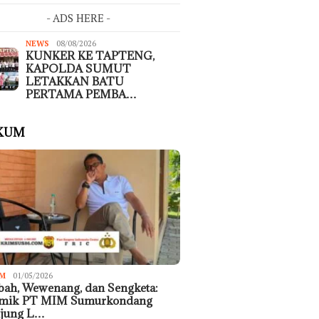
- ADS HERE -
NEWS
08/08/2026
KUNKER KE TAPTENG,
KAPOLDA SUMUT
LETAKKAN BATU
PERTAMA PEMBA…
KUM
M
01/05/2026
ah, Wewenang, dan Sengketa:
emik PT MIM Sumurkondang
ujung L…