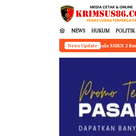
Loncat
tutup
ke
konten
NEWS
HUKUM
POLITIK
Kepala SMKN 2 Baru Aceh Tenggara Dinilai Tidak K
News Update