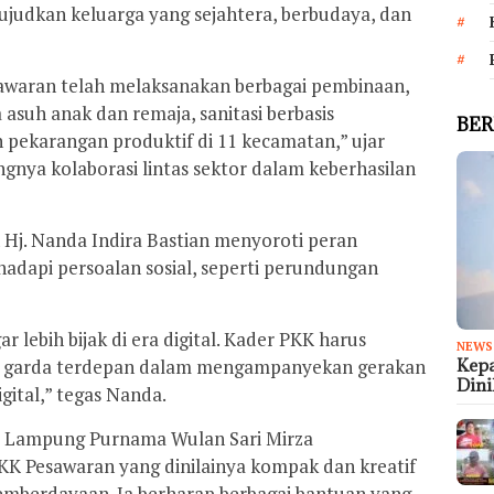
judkan keluarga yang sejahtera, berbudaya, dan
awaran telah melaksanakan berbagai pembinaan,
asuh anak dan remaja, sanitasi berbasis
BER
pekarangan produktif di 11 kecamatan,” ujar
gnya kolaborasi lintas sektor dalam keberhasilan
 Hj. Nanda Indira Bastian menyoroti peran
adapi persoalan sosial, seperti perundungan
 lebih bijak di era digital. Kader PKK harus
NEWS
n garda terdepan dalam mengampanyekan gerakan
Kep
Dini
igital,” tegas Nanda.
nsi Lampung Purnama Wulan Sari Mirza
KK Pesawaran yang dinilainya kompak dan kreatif
mberdayaan. Ia berharap berbagai bantuan yang