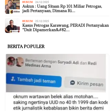
HUKUM
26/12/2025
Askun : Uang Sitaan Rp 101 Miliar Petrogas,
jadi Pertanyaan, Dimana Ri…
HUKUM
25/12/2025
Kasus Petrogas Karawang, PERADI Pertanyakan
“Duit Dipamerkan&#82…
BERITA POPULER