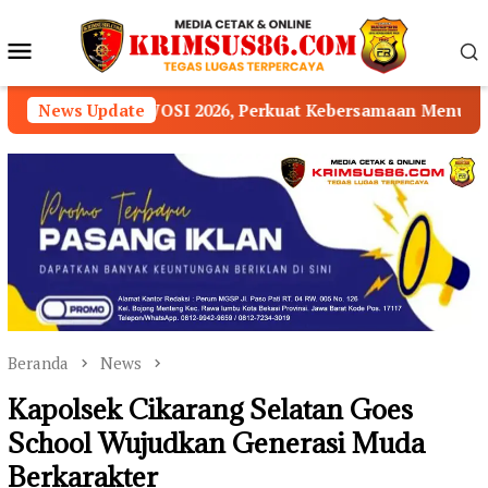
Loncat
ke
Menu
konten
Mobile
I 2026, Perkuat Kebersamaan Menuju OKU Timur Maju Leb
News Update
Beranda
News
Kapolsek Cikarang Selatan Goes
School Wujudkan Generasi Muda
Berkarakter