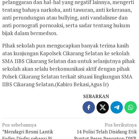
pelanggaran dan hal-hal yang negatif lainnya, mengerti
tentang bahaya narkoba, anti tawuran, anti kekerasan,
anti perundungan atau bullying, anti vandalisme dan
anti pornografi pornoaksi, serta sadar tentang hukum
bijak dalam bermedsos.
Pihak sekolah pun mengucapkan banyak terima kasih
atas kunjungan Kapolsek Cikarang Selatan ke sekolah
SMA IIBS Cikarang Selatan dan untuk selanjutnya pihak
sekolah akan selalu berkomunikasi aktif dengan pihak
Polsek Cikarang Selatan terkait situasi lingkungan SMA
IIBS Cikarang Selatan.(Kabiro Bekasi,Agus Ir)
SEBARKAN
Navigasi
Pos sebelumnya
Pos berikutnya
*Mendagri Resmi Lantik
14 Polisi Telah Disidang Etik
pos
Fadjry Djufry sebagai Pj.
Buntut Peras Penonton DWP,