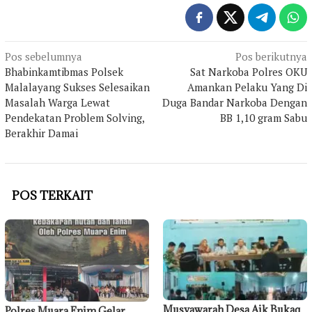
Navigasi
Pos sebelumnya
Pos berikutnya
Bhabinkamtibmas Polsek
Sat Narkoba Polres OKU
pos
Malalayang Sukses Selesaikan
Amankan Pelaku Yang Di
Masalah Warga Lewat
Duga Bandar Narkoba Dengan
Pendekatan Problem Solving,
BB 1,10 gram Sabu
Berakhir Damai
POS TERKAIT
Musyawarah Desa Aik Bukaq
Polres Muara Enim Gelar