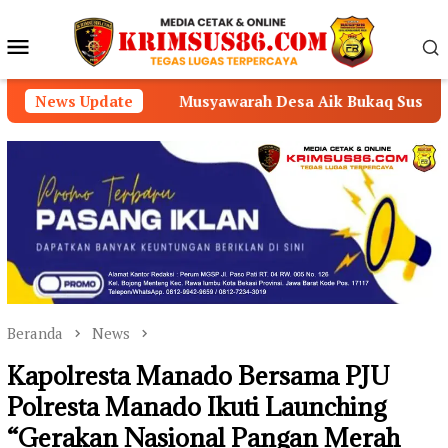
Loncat
ke
Menu
konten
Mobile
Musyawarah Desa Aik Bukaq Susun RKPDes 2027 dan D
News Update
Beranda
News
Kapolresta Manado Bersama PJU
Polresta Manado Ikuti Launching
“Gerakan Nasional Pangan Merah