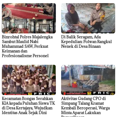
Binrohtal Polres Majalengka
Di Balik Seragam, Ada
Sambut Maulid Nabi
Kepedulian: Polwan Rangkul
Muhammad SAW, Perkuat
Nenek di Desa Binaan
Keimanan dan
Profesionalisme Personel
Kecamatan Bongas Serahkan
Aktivitas Gudang CPO di
KIA kepada Puluhan Siswa TK
Simpang Talang Kramat
di Desa Kertajaya, Wujudkan
Kembali Beroperasi, Warga
Identitas Anak Sejak Dini
Minta Aparat Lakukan