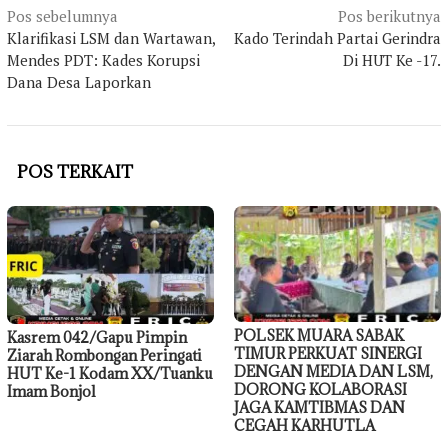
Navigasi
Pos sebelumnya
Pos berikutnya
Klarifikasi LSM dan Wartawan,
Kado Terindah Partai Gerindra
pos
Mendes PDT: Kades Korupsi
Di HUT Ke -17.
Dana Desa Laporkan
POS TERKAIT
POLSEK MUARA SABAK
Kasrem 042/Gapu Pimpin
TIMUR PERKUAT SINERGI
Ziarah Rombongan Peringati
DENGAN MEDIA DAN LSM,
HUT Ke-1 Kodam XX/Tuanku
DORONG KOLABORASI
Imam Bonjol
JAGA KAMTIBMAS DAN
CEGAH KARHUTLA