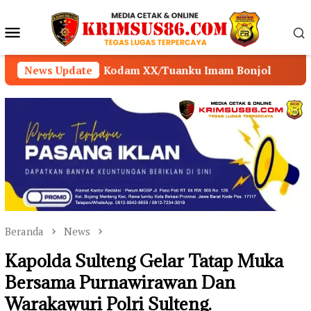
Loncat
ke
Menu
konten
Mobile
odam XX/Tuanku Imam Bonjol
News Update
POLSEK MUARA SABAK
Beranda
News
Kapolda Sulteng Gelar Tatap Muka
Bersama Purnawirawan Dan
Warakawuri Polri Sulteng.