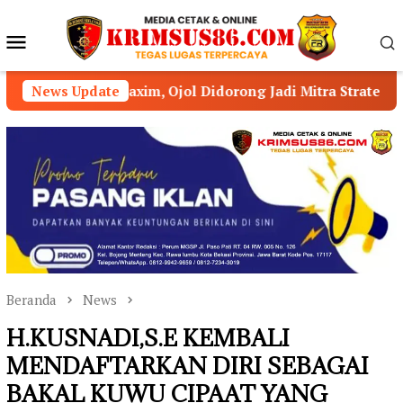
Loncat
ke
Menu
konten
Mobile
, Ojol Didorong Jadi Mitra Strategis Kamtibmas
News Update
Ka
Beranda
News
H.KUSNADI,S.E KEMBALI
MENDAFTARKAN DIRI SEBAGAI
BAKAL KUWU CIPAAT YANG