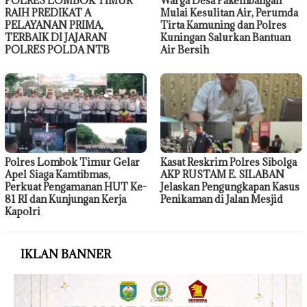
POLRES LOMBOK TIMUR
Warga Desa Pakembangan
RAIH PREDIKAT A
Mulai Kesulitan Air, Perumda
PELAYANAN PRIMA,
Tirta Kamuning dan Polres
TERBAIK DI JAJARAN
Kuningan Salurkan Bantuan
POLRES POLDA NTB
Air Bersih
Polres Lombok Timur Gelar
Kasat Reskrim Polres Sibolga
Apel Siaga Kamtibmas,
AKP RUSTAM E. SILABAN
Perkuat Pengamanan HUT Ke-
Jelaskan Pengungkapan Kasus
81 RI dan Kunjungan Kerja
Penikaman di Jalan Mesjid
Kapolri
IKLAN BANNER