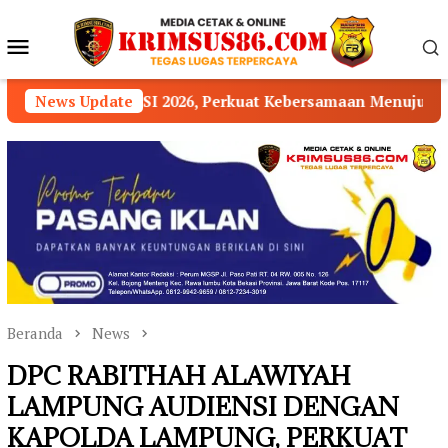
Loncat
ke
Menu
konten
Mobile
026, Perkuat Kebersamaan Menuju OKU Timur Maju Lebih 
News Update
Beranda
News
DPC RABITHAH ALAWIYAH
LAMPUNG AUDIENSI DENGAN
KAPOLDA LAMPUNG, PERKUAT