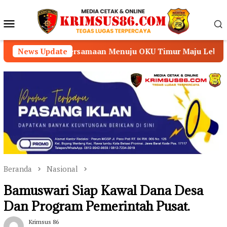
Loncat
ke
Menu
konten
Mobile
samaan Menuju OKU Timur Maju Lebih Mulia
News Update
DD De
Beranda
Nasional
Bamuswari Siap Kawal Dana Desa
Dan Program Pemerintah Pusat.
Krimsus 86