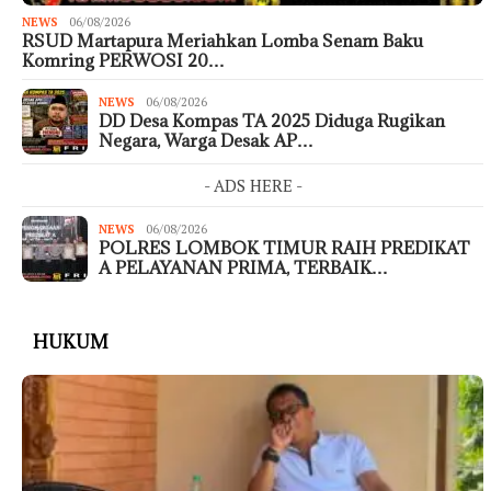
NEWS
06/08/2026
RSUD Martapura Meriahkan Lomba Senam Baku
Komring PERWOSI 20…
NEWS
06/08/2026
DD Desa Kompas TA 2025 Diduga Rugikan
Negara, Warga Desak AP…
- ADS HERE -
NEWS
06/08/2026
POLRES LOMBOK TIMUR RAIH PREDIKAT
A PELAYANAN PRIMA, TERBAIK…
HUKUM