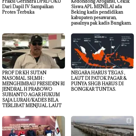
Fraksi Gerindra DPRD OKU
Kedondong Arogansi, Cekik
Dari Dapil IV Sampaikan
Siswa APL MENILAI ada
Protes Terbuka
Beking kadis pendidikan
kabupaten pesawaran,
pasalnya pak kadis Bungkam.
PROF DR KH SUTAN
NEGARA HARUS TEGAS ,
NASOMAL SH,MH :
LAUT DI PATOK PAGAR &
MENGHIMBAU PRESIDEN RI
PUNYA SHGB HARUS DI
JENDRAL H PRABOWO
BONGKAR TUNTAS.
SUBIANTO AGAR HUKUM
SAJA LURAH/KADES BILA
TERLIBAT MENJUAL LAUT