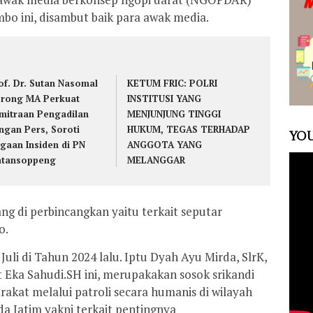
bo ini, disambut baik para awak media.
of. Dr. Sutan Nasomal
KETUM FRIC: POLRI
rong MA Perkuat
INSTITUSI YANG
mitraan Pengadilan
MENJUNJUNG TINGGI
ngan Pers, Soroti
HUKUM, TEGAS TERHADAP
YOU
gaan Insiden di PN
ANGGOTA YANG
tansoppeng
MELANGGAR
ng di perbincangkan yaitu terkait seputar
o.
 Juli di Tahun 2024 lalu. Iptu Dyah Ayu Mirda, SlrK,
t Eka Sahudi.SH ini, merupakakan sosok srikandi
kat melalui patroli secara humanis di wilayah
a Jatim yakni terkait pentingnya