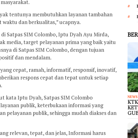
 masyarakat.
nyak tentunya membutuhkan layanan tambahan
t waktu dan berkualitas,” ucapnya.
 di Satpas SIM Colombo, Iptu Dyah Ayu Mirda,
BER
k media, target pelayanan prima yang baik yaitu
nya di Satpas SIM Colombo, dengan tujuan
ositif dan mendalam.
ng cepat, ramah, informatif, responsif, inovatif,
mberikan respons cepat dan tepat untuk setiap
.
njut kata Iptu Dyah, Satpas SIM Colombo
NEWS
KTK
ayanan publik, keterbukaan informasi yang
KET
an pelayanan publik, sehingga mudah diakses dan
GU
ng relevan, tepat, dan jelas, Informasi harus