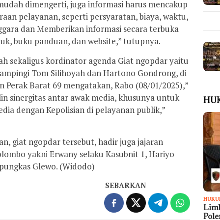
mudah dimengerti, juga informasi harus mencakup
aan pelayanan, seperti persyaratan, biaya, waktu,
ggara dan Memberikan informasi secara terbuka
nduk, buku panduan, dan website,” tutupnya.
ntah sekaligus kordinator agenda Giat ngopdar yaitu
dampingi Tom Silihoyah dan Hartono Gondrong, di
 Perak Barat 69 mengatakan, Rabo (08/01/2025),”
lin sinergitas antar awak media, khusunya untuk
HU
ia dengan Kepolisian di pelayanan publik,”
, giat ngopdar tersebut, hadir juga jajaran
olombo yakni Erwany selaku Kasubnit 1, Hariyo
” pungkas Glewo. (Widodo)
SEBARKAN
HUKU
Limb
Pol