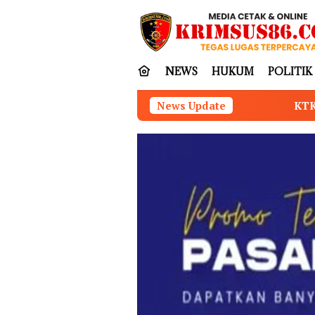
Loncat
tutup
ke
konten
NEWS
HUKUM
POLITIK
KTK PUJUT SAMBUT DORONGAN 
News Update