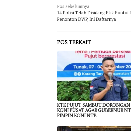
Navigasi
Pos sebelumnya
14 Polisi Telah Disidang Etik Buntut
pos
Penonton DWP, Ini Daftarnya
POS TERKAIT
KTK PUJUT SAMBUT DORONGAN
KONI PUSAT AGAR GUBERNUR N
PIMPIN KONI NTB