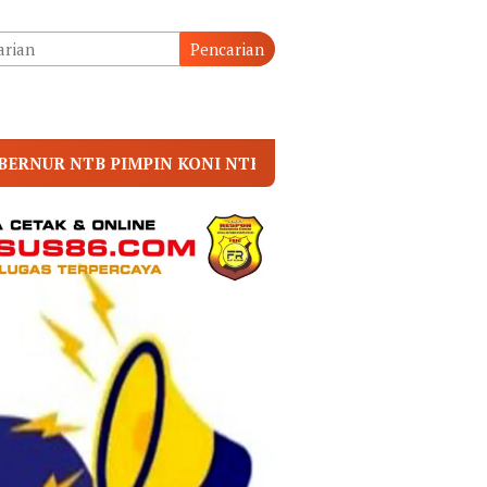
tutup
Pencarian
NTB
Prof. Dr. Sutan Nasomal Dorong MA Perkuat Ke