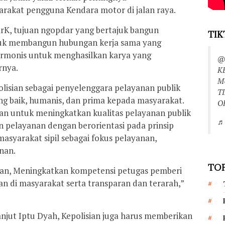
rakat pengguna Kendara motor di jalan raya.
rK, tujuan ngopdar yang bertajuk bangun
TIK
tuk membangun hubungan kerja sama yang
armonis untuk menghasilkan karya yang
@
rnya.
K
M
olisian sebagai penyelenggara pelayanan publik
T
g baik, humanis, dan prima kepada masyarakat.
O
an untuk meningkatkan kualitas pelayanan publik
♬ 
n pelayanan dengan berorientasi pada prinsip
 masyarakat sipil sebagai fokus pelayanan,
nan.
TOP
an, Meningkatkan kompetensi petugas pemberi
an di masyarakat serta transparan dan terarah,”
anjut Iptu Dyah, Kepolisian juga harus memberikan