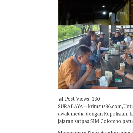
Post Views:
130
SURABAYA – krimsus86.com,Untuk
awak media dengan Kepolisian, k
jajaran satpas SIM Colombo patut 
Membangun Sinergitas bersama 