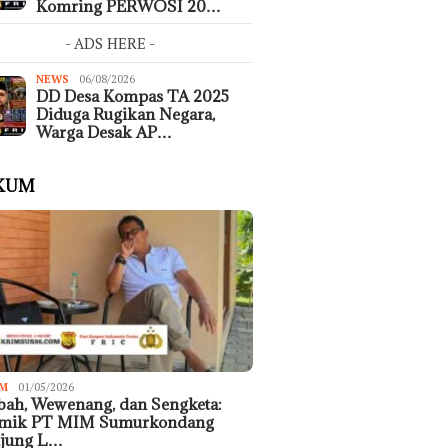
Komring PERWOSI 20…
- ADS HERE -
NEWS
06/08/2026
DD Desa Kompas TA 2025
Diduga Rugikan Negara,
Warga Desak AP…
KUM
M
01/05/2026
ah, Wewenang, dan Sengketa:
emik PT MIM Sumurkondang
ujung L…