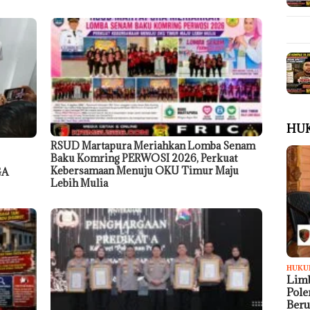
HU
RSUD Martapura Meriahkan Lomba Senam
Baku Komring PERWOSI 2026, Perkuat
Kebersamaan Menuju OKU Timur Maju
GA
Lebih Mulia
HUKU
Limb
Pol
Ber