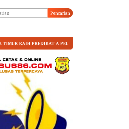
tutup
Pencarian
YANAN PRIMA, TERBAIK DI JAJARAN POLRES POLDA NTB