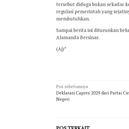
tersebut diduga bukan sekadar k
regulasi pemerintah yang sejati
membutuhkan.
Sampai berita ini diturunkan be
Alamanda Bersinar.
(Aj)*
Navigasi
Pos sebelumnya
Deklarasi Capres 2029 dari Partai Ci
pos
Negeri
POS TERKAIT