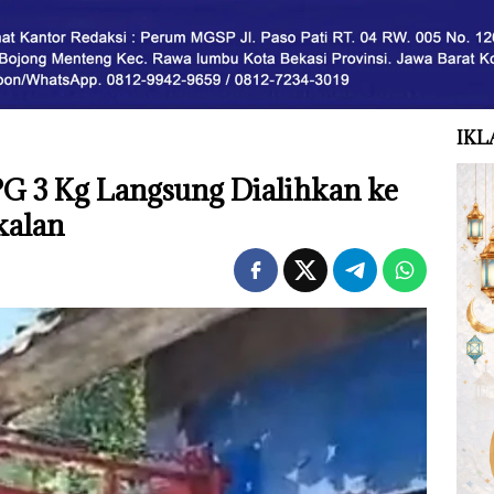
IKL
PG 3 Kg Langsung Dialihkan ke
kalan