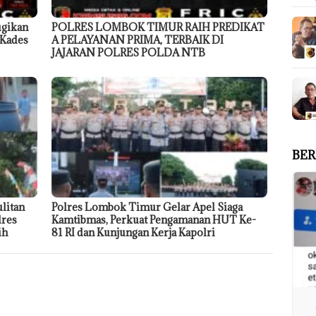
ugikan
POLRES LOMBOK TIMUR RAIH PREDIKAT
 Kades
A PELAYANAN PRIMA, TERBAIK DI
JAJARAN POLRES POLDA NTB
BER
litan
Polres Lombok Timur Gelar Apel Siaga
lres
Kamtibmas, Perkuat Pengamanan HUT Ke-
ih
81 RI dan Kunjungan Kerja Kapolri