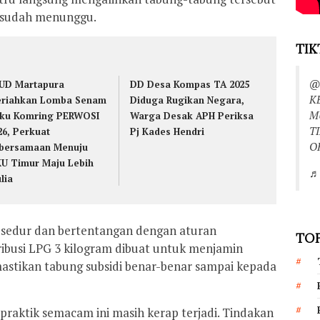
g sudah menunggu.
TIK
@
UD Martapura
DD Desa Kompas TA 2025
K
riahkan Lomba Senam
Diduga Rugikan Negara,
M
ku Komring PERWOSI
Warga Desak APH Periksa
T
26, Perkuat
Pj Kades Hendri
O
bersamaan Menuju
U Timur Maju Lebih
♬ 
lia
rosedur dan bertentangan dengan aturan
TOP
tribusi LPG 3 kilogram dibuat untuk menjamin
mastikan tabung subsidi benar-benar sampai kepada
praktik semacam ini masih kerap terjadi. Tindakan