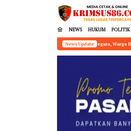
Loncat
tutup
ke
konten
NEWS
HUKUM
POLITIK
 Rugikan Negara, Warga Desak APH Periksa Pj Kades Hend
News Update