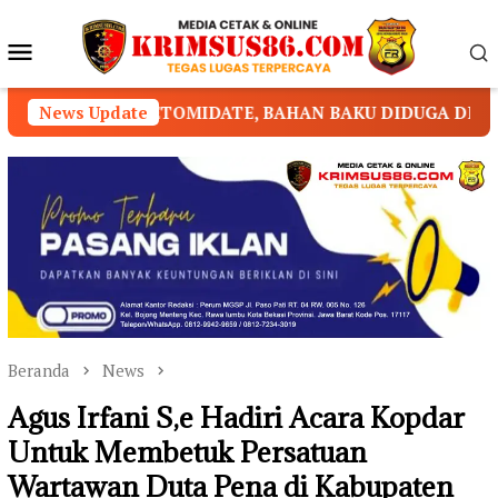
Loncat
ke
Menu
konten
Mobile
OMIDATE, BAHAN BAKU DIDUGA DIPASOK DARI KAMBOJ
News Update
Beranda
News
Agus Irfani S,e Hadiri Acara Kopdar
Untuk Membetuk Persatuan
Wartawan Duta Pena di Kabupaten