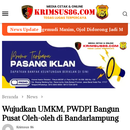
Loncat
ke
Menu
konten
Mobile
gemudi Maxim, Ojol Didorong Jadi Mitra Strategis Kamtib
News Update
Beranda
News
Wujudkan UMKM, PWDPI Bangun
Pusat Oleh-oleh di Bandarlampung
Krimsus 86