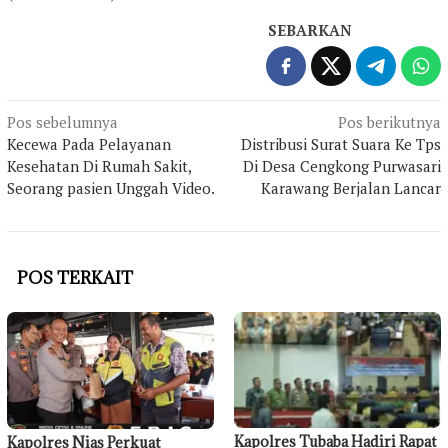
SEBARKAN
Navigasi
Pos sebelumnya
Pos berikutnya
Kecewa Pada Pelayanan
Distribusi Surat Suara Ke Tps
pos
Kesehatan Di Rumah Sakit,
Di Desa Cengkong Purwasari
Seorang pasien Unggah Video.
Karawang Berjalan Lancar
POS TERKAIT
Kapolres Tubaba Hadiri Rapat
Kapolres Nias Perkuat