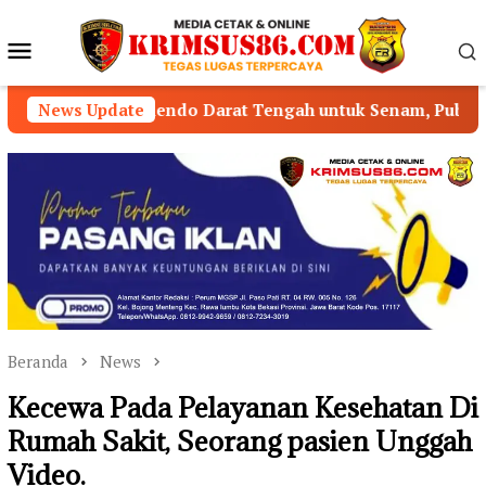
Loncat
ke
Menu
konten
Mobile
emendo Darat Tengah untuk Senam, Publik Pertanyakan Pe
News Update
Beranda
News
Kecewa Pada Pelayanan Kesehatan Di
Rumah Sakit, Seorang pasien Unggah
Video.