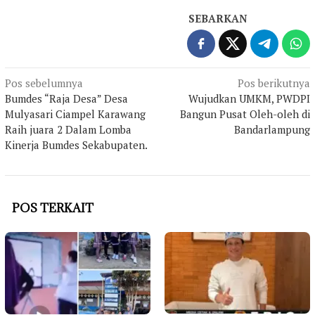
SEBARKAN
Navigasi
Pos sebelumnya
Pos berikutnya
Bumdes “Raja Desa” Desa
Wujudkan UMKM, PWDPI
pos
Mulyasari Ciampel Karawang
Bangun Pusat Oleh-oleh di
Raih juara 2 Dalam Lomba
Bandarlampung
Kinerja Bumdes Sekabupaten.
POS TERKAIT