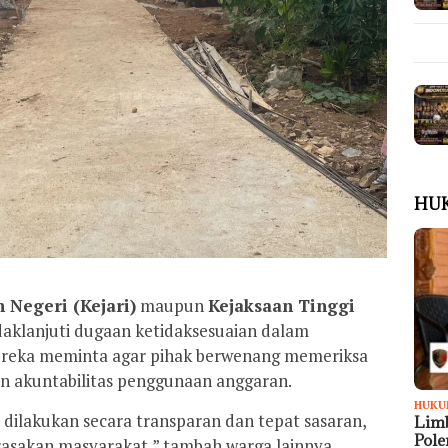
HU
 Negeri (Kejari)
maupun
Kejaksaan Tinggi
aklanjuti dugaan ketidaksesuaian dalam
ereka meminta agar pihak berwenang memeriksa
n akuntabilitas penggunaan anggaran.
HUKU
ilakukan secara transparan dan tepat sasaran,
Limb
Pol
rasakan masyarakat,” tambah warga lainnya.