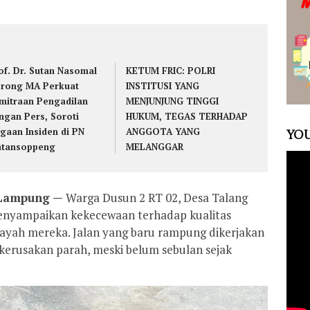
of. Dr. Sutan Nasomal
KETUM FRIC: POLRI
rong MA Perkuat
INSTITUSI YANG
mitraan Pengadilan
MENJUNJUNG TINGGI
ngan Pers, Soroti
HUKUM, TEGAS TERHADAP
gaan Insiden di PN
ANGGOTA YANG
YOU
tansoppeng
MELANGGAR
 Lampung —
Warga Dusun 2 RT 02, Desa Talang
enyampaikan kekecewaan terhadap kualitas
ayah mereka. Jalan yang baru rampung dikerjakan
kerusakan parah, meski belum sebulan sejak