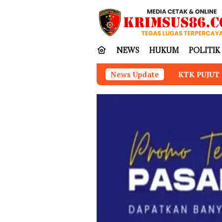
Loncat
tutup
ke
konten
NEWS
HUKUM
POLITIK
KTK PUJUT SAMBUT DORONGAN KETUA KONI 
News Update