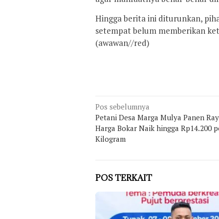
Hingga berita ini diturunkan, p
setempat belum memberikan kete
(awawan//red)
Navigasi
Pos sebelumnya
Petani Desa Marga Mulya Panen Ray
pos
Harga Bokar Naik hingga Rp14.200 p
Kilogram
POS TERKAIT