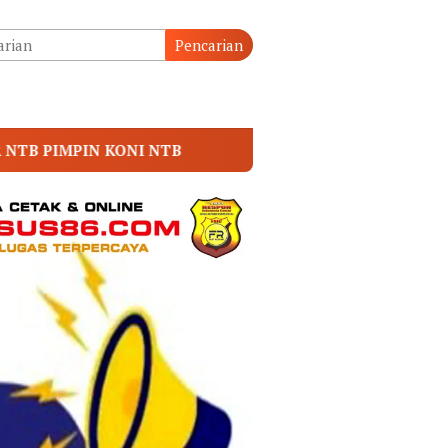
tutup
Pencarian
f. Dr. Sutan Nasomal Dorong MA Perkuat Kemitraan Pengad