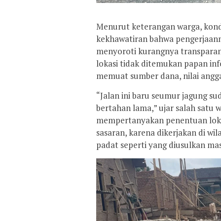
Menurut keterangan warga, kond
kekhawatiran bahwa pengerjaanny
menyoroti kurangnya transparans
lokasi tidak ditemukan papan in
memuat sumber dana, nilai angga
“Jalan ini baru seumur jagung su
bertahan lama,” ujar salah satu 
mempertanyakan penentuan loka
sasaran, karena dikerjakan di w
padat seperti yang diusulkan ma