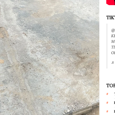
TIK
@
K
M
T
O
♬ 
TOP