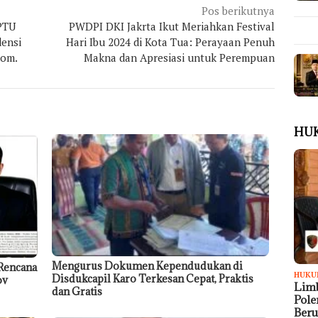
Pos berikutnya
IPTU
PWDPI DKI Jakrta Ikut Meriahkan Festival
ensi
Hari Ibu 2024 di Kota Tua: Perayaan Penuh
Com.
Makna dan Apresiasi untuk Perempuan
HU
Mengurus Dokumen Kependudukan di
Rencana
HUKU
Disdukcapil Karo Terkesan Cepat, Praktis
ov
Limb
dan Gratis
Pol
Ber