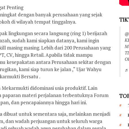
at Penting
ningkat dengan banyak perusahaan yang sejak
TIK
okoh di wilayah tempat tinggalnya.
ak lingkungan secara langsung (ring 1) berijazah
@
K
azah, sudah kami siapkan datanya, kami ingin
M
ill masing masing. Lebih dari 200 Perusahaan yang
T
T, CV, hingga Retail. Apabila tidak mampu
O
emu kesepakatan antara Perusahaan sekitar dengan
ugikan, kami siap turun ke jalan ,“ Ujar Wahyu
♬ 
armukti Bersatu .
a Mekarmukti didominasi usia produktif. Lain
kan paparan materi perjalanan terbentuknya Forum
TOP
an, dan pencapaiannya hingga hari ini.
a dibuat untuk sementara saja, melainkan menjadi
him, dan wadah perjuangan untuk seluruh warga
adi sebuah wadah agen perubahan dalam segala