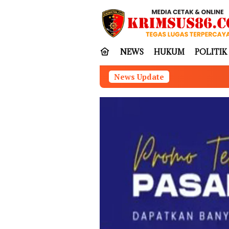
Loncat
tutup
ke
konten
NEWS
HUKUM
POLITIK
News Update
Praktisi Hukum Rasid Suk