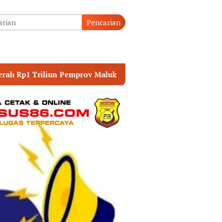
tutup
Pencarian
aluku Utara
Mengurus Dokumen Kependudukan di Disd