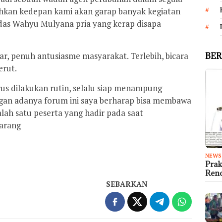
ahkan kedepan kami akan garap banyak kegiatan
andas Wahyu Mulyana pria yang kerap disapa
car, penuh antusiasme masyarakat. Terlebih, bicara
BER
erut.
erus dilakukan rutin, selalu siap menampung
ngan adanya forum ini saya berharap bisa membawa
ah satu peserta yang hadir pada saat
karang
NEWS
Prak
Ren
SEBARKAN