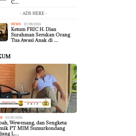
C…
- ADS HERE -
NEWS
07/08/2026
Ketum FRIC H. Dian
Surahman Serukan Orang
Tua Awasi Anak di …
KUM
M
01/05/2026
ah, Wewenang, dan Sengketa:
emik PT MIM Sumurkondang
ujung L…