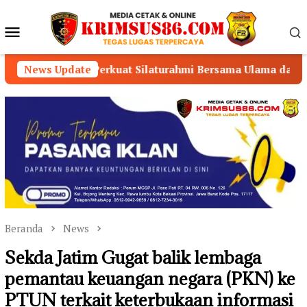
Loncat
ke
Menu
konten
Mobile
Perkuat Silaturahmi Bersama Ulama dan Masyarakat
News Update
Se
Beranda
News
Sekda Jatim Gugat balik lembaga
pemantau keuangan negara (PKN) ke
PTUN terkait keterbukaan informasi