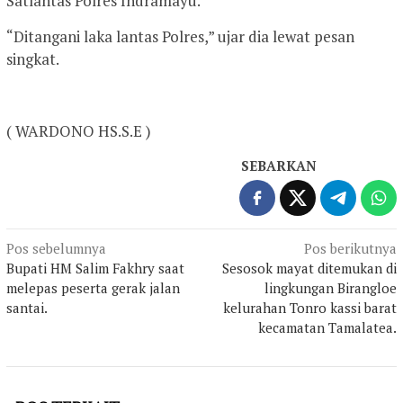
Satlantas Polres Indramayu.
“Ditangani laka lantas Polres,” ujar dia lewat pesan
singkat.
( WARDONO HS.S.E )
SEBARKAN
Navigasi
Pos sebelumnya
Pos berikutnya
Bupati HM Salim Fakhry saat
Sesosok mayat ditemukan di
pos
melepas peserta gerak jalan
lingkungan Birangloe
santai.
kelurahan Tonro kassi barat
kecamatan Tamalatea.