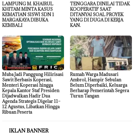
LAMPUNG M. KHAIRUL
TENGGARA DINILAI TIDAK
KHITAM MINTA KASUS
KOOPERATIF SAAT
KEMATIAN SISWI SDN 1
DITANYAI SOAL PROYEK
MARGAKAYA DIBUKA
YANG DI DUGA DI KERJA
KEMBALI
KAN.
Muba Jadi Panggung Hilirisasi
Rumah Warga Madusari
Sawit Berbasis Koperasi,
Ambrol, Hampir Sebulan
Menteri Koperasi hingga
Belum Diperbaiki, Keluarga
Kepala Kantor Staf Presiden
Berharap Pemerintah Segera
Dijadwalkan Hadir Dua
Turun Tangan
Agenda Strategis Digelar 11–
12 Agustus, Libatkan Hingga
Ribuan Peserta
IKLAN BANNER