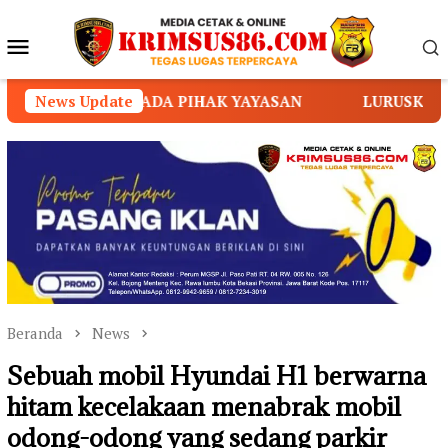
Loncat
ke
Menu
konten
Mobile
 YAYASAN
News Update
LURUSKAN ISU ILLEGAL LOGGING DI KA
Beranda
News
Sebuah mobil Hyundai H1 berwarna
hitam kecelakaan menabrak mobil
odong-odong yang sedang parkir