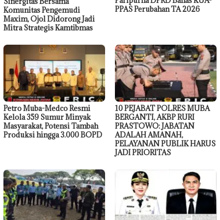
Paripurna DPRD Bahas KUA-
Sinergitas Bersama
PPAS Perubahan TA 2026
Komunitas Pengemudi
Maxim, Ojol Didorong Jadi
Mitra Strategis Kamtibmas
Petro Muba-Medco Resmi
10 PEJABAT POLRES MUBA
Kelola 359 Sumur Minyak
BERGANTI, AKBP RURI
Masyarakat, Potensi Tambah
PRASTOWO: JABATAN
Produksi hingga 3.000 BOPD
ADALAH AMANAH,
PELAYANAN PUBLIK HARUS
JADI PRIORITAS