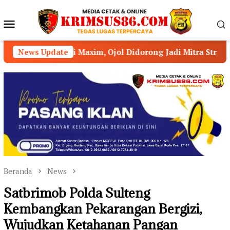
Loncat
ke
Menu
konten
Mobile
 Maxim, Ojol Didorong Jadi Mitra Strategis Kamtibmas
News Update
Beranda
News
Satbrimob Polda Sulteng
Kembangkan Pekarangan Bergizi,
Wujudkan Ketahanan Pangan