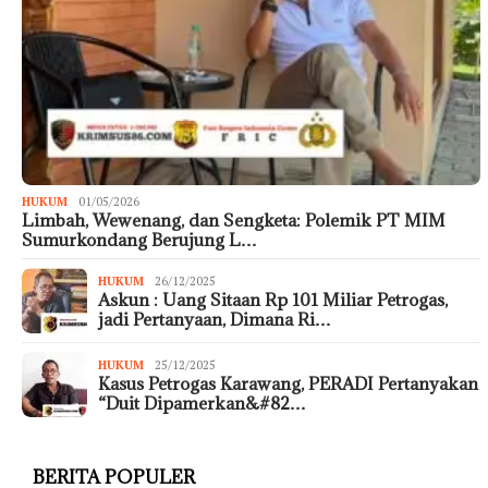
HUKUM
01/05/2026
Limbah, Wewenang, dan Sengketa: Polemik PT MIM
Sumurkondang Berujung L…
HUKUM
26/12/2025
Askun : Uang Sitaan Rp 101 Miliar Petrogas,
jadi Pertanyaan, Dimana Ri…
HUKUM
25/12/2025
Kasus Petrogas Karawang, PERADI Pertanyakan
“Duit Dipamerkan&#82…
BERITA POPULER