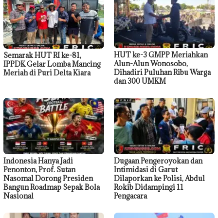
HUT ke-3 GMPP Meriahkan
Semarak HUT RI ke-81,
Alun-Alun Wonosobo,
IPPDK Gelar Lomba Mancing
Dihadiri Puluhan Ribu Warga
Meriah di Puri Delta Kiara
dan 300 UMKM
Indonesia Hanya Jadi
Dugaan Pengeroyokan dan
Penonton, Prof. Sutan
Intimidasi di Garut
Nasomal Dorong Presiden
Dilaporkan ke Polisi, Abdul
Bangun Roadmap Sepak Bola
Rokib Didampingi 11
Nasional
Pengacara