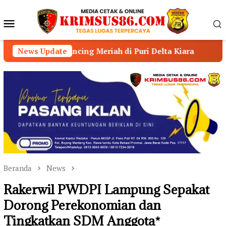
Loncat
ke
Menu
konten
Mobile
cing Meriah di Puri Delta Kiara
News Update
HUT ke-3 GMPP Mer
Beranda
News
Rakerwil PWDPI Lampung Sepakat
Dorong Perekonomian dan
Tingkatkan SDM Anggota*