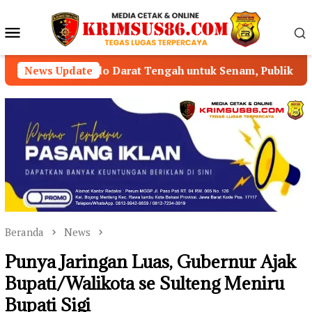
Loncat
ke
Menu
konten
Mobile
o Darat Tengah untuk Senam, Publik Pertanyakan Pengawas
News Update
Beranda
News
Punya Jaringan Luas, Gubernur Ajak
Bupati/Walikota se Sulteng Meniru
Bupati Sigi