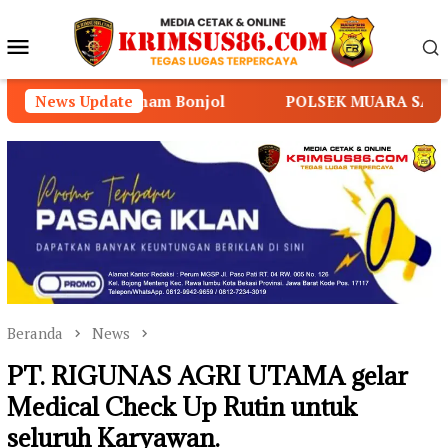
Loncat
ke
Menu
konten
Mobile
u Imam Bonjol
News Update
POLSEK MUARA SABAK TIMUR PERK
Beranda
News
PT. RIGUNAS AGRI UTAMA gelar
Medical Check Up Rutin untuk
seluruh Karyawan.