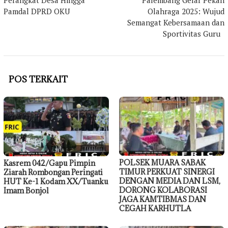
Perangkat Desa Hingga
Palembang Gelar Pekan
Pamdal DPRD OKU
Olahraga 2025: Wujud
Semangat Kebersamaan dan
Sportivitas Guru
POS TERKAIT
POLSEK MUARA SABAK
Kasrem 042/Gapu Pimpin
TIMUR PERKUAT SINERGI
Ziarah Rombongan Peringati
DENGAN MEDIA DAN LSM,
HUT Ke-1 Kodam XX/Tuanku
DORONG KOLABORASI
Imam Bonjol
JAGA KAMTIBMAS DAN
CEGAH KARHUTLA