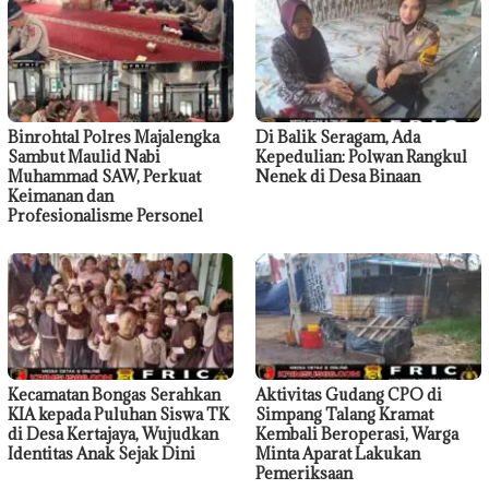
Binrohtal Polres Majalengka
Di Balik Seragam, Ada
Sambut Maulid Nabi
Kepedulian: Polwan Rangkul
Muhammad SAW, Perkuat
Nenek di Desa Binaan
Keimanan dan
Profesionalisme Personel
Kecamatan Bongas Serahkan
Aktivitas Gudang CPO di
KIA kepada Puluhan Siswa TK
Simpang Talang Kramat
di Desa Kertajaya, Wujudkan
Kembali Beroperasi, Warga
Identitas Anak Sejak Dini
Minta Aparat Lakukan
Pemeriksaan