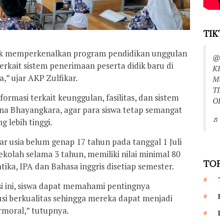
TIK
tuk memperkenalkan program pendidikan unggulan
@
rkait sistem penerimaan peserta didik baru di
K
” ujar AKP Zulfikar.
M
T
rmasi terkait keunggulan, fasilitas, dan sistem
O
a Bhayangkara, agar para siswa tetap semangat
♬ 
 lebih tinggi.
r usia belum genap 17 tahun pada tanggal 1 Juli
ekolah selama 3 tahun, memiliki nilai minimal 80
TOP
ika, IPA dan Bahasa inggris disetiap semester.
si ini, siswa dapat memahami pentingnya
usi berkualitas sehingga mereka dapat menjadi
rmoral,” tutupnya.