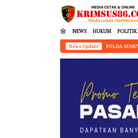
Loncat
tutup
ke
konten
NEWS
HUKUM
POLITIK
POLDA SUMUT BONGKAR HOME INDUSTRI V
News Update