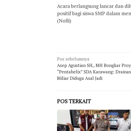
Acara berlangsung lancar dan d
positif bagi siswa SMP dalam me
(Nofli)
Navigasi
Pos sebelumnya
Asep Agustian SH,. MH Bongkar Pro
pos
“Pentahelix” SDA Karawang: Drainas
Miliar Diduga Asal Jadi
POS TERKAIT