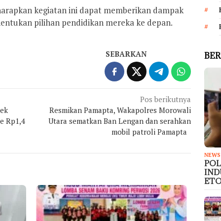
iharapkan kegiatan ini dapat memberikan dampak
nentukan pilihan pendidikan mereka ke depan.
SEBARKAN
BER
Pos berikutnya
yek
Resmikan Pamapta, Wakapolres Morowali
e Rp1,4
Utara sematkan Ban Lengan dan serahkan
mobil patroli Pamapta
NEWS
PO
IND
ETO