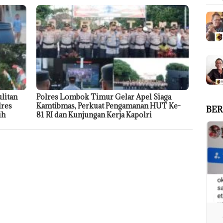
litan
Polres Lombok Timur Gelar Apel Siaga
lres
Kamtibmas, Perkuat Pengamanan HUT Ke-
BER
ih
81 RI dan Kunjungan Kerja Kapolri