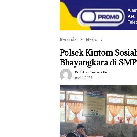
Beranda
News
Polsek Kintom Sosia
Bhayangkara di SM
Redaksi Krimsus 86
06/11/2025