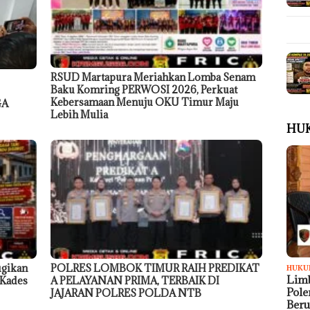
RSUD Martapura Meriahkan Lomba Senam
Baku Komring PERWOSI 2026, Perkuat
Kebersamaan Menuju OKU Timur Maju
GA
Lebih Mulia
HU
ugikan
POLRES LOMBOK TIMUR RAIH PREDIKAT
HUKU
Limb
 Kades
A PELAYANAN PRIMA, TERBAIK DI
Pol
JAJARAN POLRES POLDA NTB
Ber