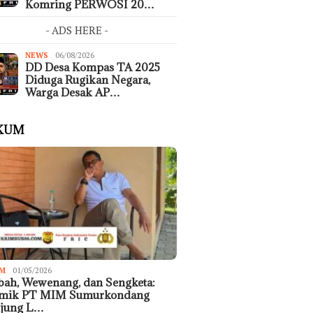
Komring PERWOSI 20…
- ADS HERE -
NEWS
06/08/2026
DD Desa Kompas TA 2025
Diduga Rugikan Negara,
Warga Desak AP…
KUM
M
01/05/2026
ah, Wewenang, dan Sengketa:
emik PT MIM Sumurkondang
ujung L…