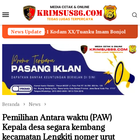
Loncat
ke
Menu
konten
Mobile
odam XX/Tuanku Imam Bonjol
News Update
POLSEK MUARA SABA
Beranda
News
Pemilihan Antara waktu (PAW)
Kepala desa segara kembang
kecamatan Lengkiti nomer urut