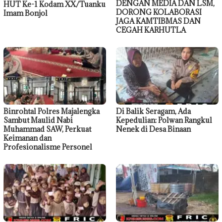
DENGAN MEDIA DAN LSM,
HUT Ke-1 Kodam XX/Tuanku
DORONG KOLABORASI
Imam Bonjol
JAGA KAMTIBMAS DAN
CEGAH KARHUTLA
Binrohtal Polres Majalengka
Di Balik Seragam, Ada
Sambut Maulid Nabi
Kepedulian: Polwan Rangkul
Muhammad SAW, Perkuat
Nenek di Desa Binaan
Keimanan dan
Profesionalisme Personel