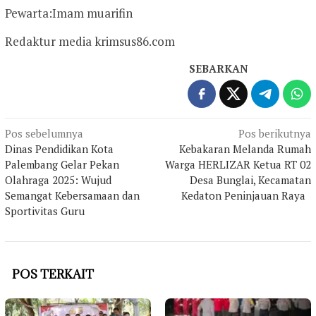
Pewarta:Imam muarifin
Redaktur media krimsus86.com
SEBARKAN
Navigasi
Pos sebelumnya
Pos berikutnya
Dinas Pendidikan Kota
Kebakaran Melanda Rumah
pos
Palembang Gelar Pekan
Warga HERLIZAR Ketua RT 02
Olahraga 2025: Wujud
Desa Bunglai, Kecamatan
Semangat Kebersamaan dan
Kedaton Peninjauan Raya
Sportivitas Guru
POS TERKAIT