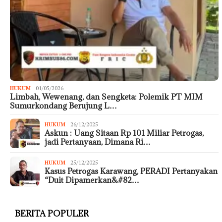
HUKUM
01/05/2026
Limbah, Wewenang, dan Sengketa: Polemik PT MIM
Sumurkondang Berujung L…
HUKUM
26/12/2025
Askun : Uang Sitaan Rp 101 Miliar Petrogas,
jadi Pertanyaan, Dimana Ri…
HUKUM
25/12/2025
Kasus Petrogas Karawang, PERADI Pertanyakan
“Duit Dipamerkan&#82…
BERITA POPULER