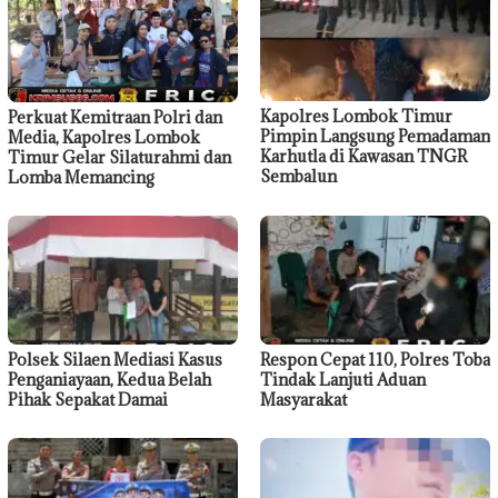
Kapolres Lombok Timur
Perkuat Kemitraan Polri dan
Pimpin Langsung Pemadaman
Media, Kapolres Lombok
Karhutla di Kawasan TNGR
Timur Gelar Silaturahmi dan
Sembalun
Lomba Memancing
Polsek Silaen Mediasi Kasus
Respon Cepat 110, Polres Toba
Penganiayaan, Kedua Belah
Tindak Lanjuti Aduan
Pihak Sepakat Damai
Masyarakat