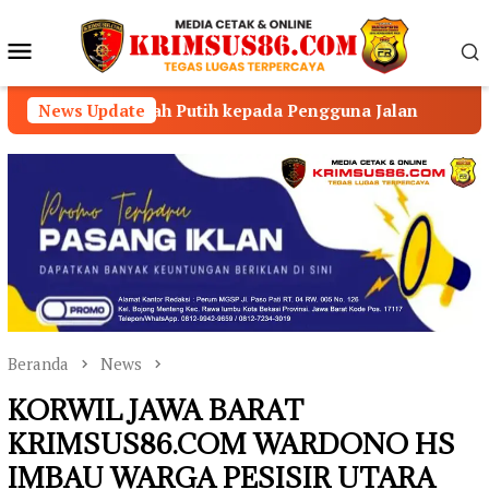
Loncat
ke
Menu
konten
Mobile
h Putih kepada Pengguna Jalan
News Update
Tim Resmob Pegasus
Beranda
News
KORWIL JAWA BARAT
KRIMSUS86.COM WARDONO HS
IMBAU WARGA PESISIR UTARA