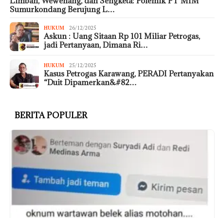
Limbah, Wewenang, dan Sengketa: Polemik PT MIM
Sumurkondang Berujung L…
HUKUM
26/12/2025
Askun : Uang Sitaan Rp 101 Miliar Petrogas,
jadi Pertanyaan, Dimana Ri…
HUKUM
25/12/2025
Kasus Petrogas Karawang, PERADI Pertanyakan
“Duit Dipamerkan&#82…
BERITA POPULER