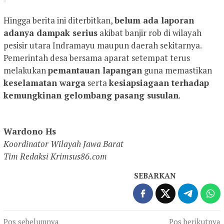
Hingga berita ini diterbitkan,
belum ada laporan
adanya dampak serius
akibat banjir rob di wilayah
pesisir utara Indramayu maupun daerah sekitarnya.
Pemerintah desa bersama aparat setempat terus
melakukan
pemantauan lapangan
guna memastikan
keselamatan warga
serta
kesiapsiagaan terhadap
kemungkinan gelombang pasang susulan
.
Wardono Hs
Koordinator Wilayah Jawa Barat
Tim Redaksi Krimsus86.com
SEBARKAN
Navigasi
Pos sebelumnya
Pos berikutnya