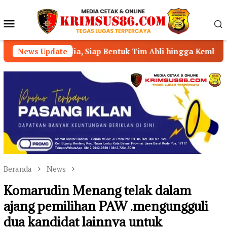
Loncat
ke
Menu
konten
Mobile
 Siap Bentuk Tim Ahli hingga Kembangkan Aplikasi
News Update
Beranda
News
Komarudin Menang telak dalam
ajang pemilihan PAW .mengungguli
dua kandidat lainnya untuk