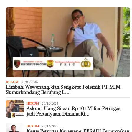
HUKUM
01/05/2026
Limbah, Wewenang, dan Sengketa: Polemik PT MIM
Sumurkondang Berujung L…
HUKUM
26/12/2025
Askun : Uang Sitaan Rp 101 Miliar Petrogas,
jadi Pertanyaan, Dimana Ri…
HUKUM
25/12/2025
Kasus Petrogas Karawang, PERADI Pertanyakan