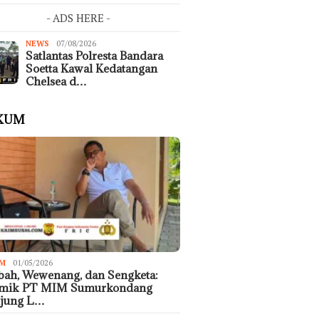
- ADS HERE -
NEWS
07/08/2026
Satlantas Polresta Bandara
Soetta Kawal Kedatangan
Chelsea d…
KUM
M
01/05/2026
ah, Wewenang, dan Sengketa:
emik PT MIM Sumurkondang
ujung L…