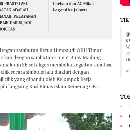
RI PRASTOWO:
Chelsea dan AC Milan
BATAN ADALAH
Legend ke Jakarta
ANAH, PELAYANAN
TIK
BLIK HARUS JADI
IORITAS
@
K
M
i dengan sambutan Ketua Himpaudi OKU Timur
T
jutkan dengan sambutan Camat Buay Madang
O
amaludin SE sekaligus membuka kegiatan simulasi,
♬ 
lik secara simbolis lalu diakhiri dengan
i cilik yang dipandu oleh Kelompok Kerja
pin langsung Kasi Bimas Islam Kemenag OKU
TOP