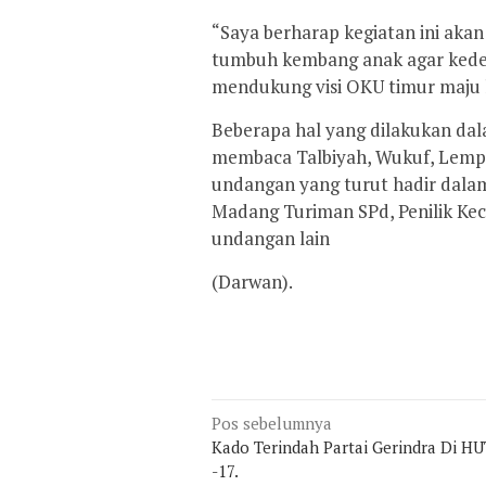
“Saya berharap kegiatan ini aka
tumbuh kembang anak agar kedep
mendukung visi OKU timur maju l
Beberapa hal yang dilakukan dala
membaca Talbiyah, Wukuf, Lempar
undangan yang turut hadir dalam
Madang Turiman SPd, Penilik Ke
undangan lain
(Darwan).
Navigasi
Pos sebelumnya
Kado Terindah Partai Gerindra Di HU
pos
-17.