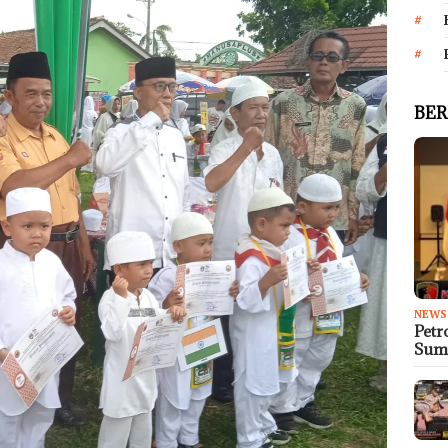
BER
NEWS
Petr
Sum