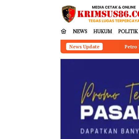
Loncat
tutup
ke
konten
NEWS
HUKUM
POLITIK
Petro Muba-Medco Resmi Kelola 359 S
News Update