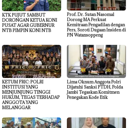
Prof. Dr. Sutan Nasomal
KTK PUJUT SAMBUT
Dorong MA Perkuat
DORONGAN KETUA KONI
Kemitraan Pengadilan dengan
PUSAT AGAR GUBERNUR
Pers, Soroti Dugaan Insiden di
NTB PIMPIN KONI NTB
PN Watansoppeng
KETUM FRIC: POLRI
Lima Oknum Anggota Polri
INSTITUSI YANG
Dijatuhi Sanksi PTDH, Polda
MENJUNJUNG TINGGI
Jambi Tegaskan Komitmen
HUKUM, TEGAS TERHADAP
Penegakan Kode Etik
ANGGOTA YANG
MELANGGAR