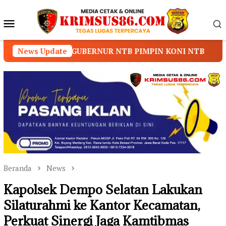
Loncat
ke
Menu
konten
Mobile
BERNUR NTB PIMPIN KONI NTB
News Update
Prof. Dr. Sutan Na
Beranda
News
Kapolsek Dempo Selatan Lakukan
Silaturahmi ke Kantor Kecamatan,
Perkuat Sinergi Jaga Kamtibmas