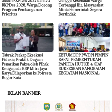
Susun RKPDes 2027 dan DU
Ganggu Kesehatan Warga
RKPDes 2028, Warga Dorong
Terbanggi Ilir, Masyarakat
Program Pembangunan
Minta Pemerintah Segera
Prioritas
Bertindak
Tabrak Perkap Eksekusi
KETUM DPP PWDPI PIMPIN
Fidusia, Praktik Dugaan
RAPAT PEMBENTUKAN
Penarikan Paksa oleh Pihak
PANITIA HUT KE-4, SIAP
Ketiga pada KSP Mitra Jaya
SUKSESKAN RANGKAIAN
Karya Dilaporkan ke Polresta
KEGIATAN NASIONAL
Bogor Kota
IKLAN BANNER