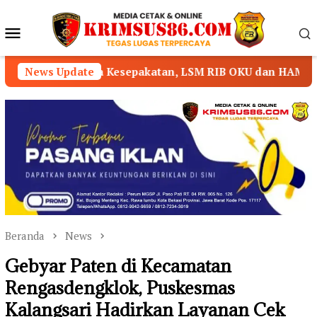
Loncat
ke
Menu
konten
Mobile
npa Kesepakatan, LSM RIB OKU dan HAM-RI Nyatakan Mundur
News Update
Beranda
News
Gebyar Paten di Kecamatan
Rengasdengklok, Puskesmas
Kalangsari Hadirkan Layanan Cek