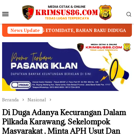
Loncat
ke
Menu
konten
Mobile
ETOMIDATE, BAHAN BAKU DIDUGA DIPASOK DARI KAMBO
News Update
Beranda
Nasional
Di Duga Adanya Kecurangan Dalam
Pilkada Karawang, Sekelompok
Masyarakat , Minta APH Usut Dan