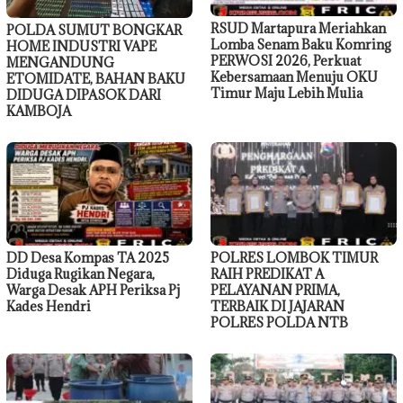
RSUD Martapura Meriahkan
POLDA SUMUT BONGKAR
Lomba Senam Baku Komring
HOME INDUSTRI VAPE
PERWOSI 2026, Perkuat
MENGANDUNG
Kebersamaan Menuju OKU
ETOMIDATE, BAHAN BAKU
Timur Maju Lebih Mulia
DIDUGA DIPASOK DARI
KAMBOJA
DD Desa Kompas TA 2025
POLRES LOMBOK TIMUR
Diduga Rugikan Negara,
RAIH PREDIKAT A
Warga Desak APH Periksa Pj
PELAYANAN PRIMA,
Kades Hendri
TERBAIK DI JAJARAN
POLRES POLDA NTB