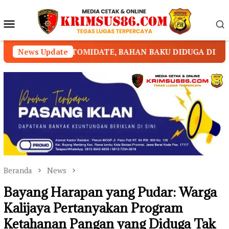
Loncat
ke
Menu
konten
Mobile
MIDATE, BAHAN BAKU DIDUGA DIPASOK DARI KAMBOJA
News Update
Beranda
News
Bayang Harapan yang Pudar: Warga
Kalijaya Pertanyakan Program
Ketahanan Pangan yang Diduga Tak