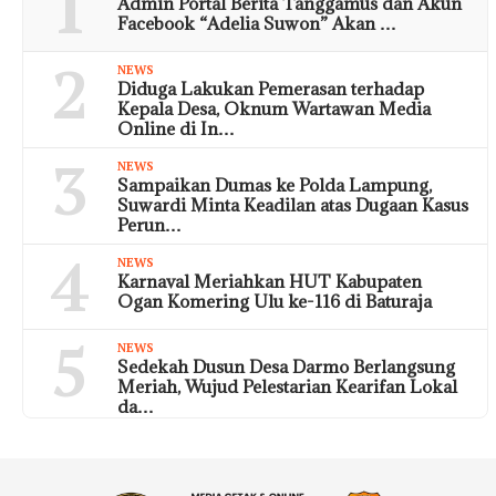
1
Admin Portal Berita Tanggamus dan Akun
Facebook “Adelia Suwon” Akan …
2
NEWS
Diduga Lakukan Pemerasan terhadap
Kepala Desa, Oknum Wartawan Media
Online di In…
3
NEWS
Sampaikan Dumas ke Polda Lampung,
Suwardi Minta Keadilan atas Dugaan Kasus
Perun…
4
NEWS
Karnaval Meriahkan HUT Kabupaten
Ogan Komering Ulu ke-116 di Baturaja
5
NEWS
Sedekah Dusun Desa Darmo Berlangsung
Meriah, Wujud Pelestarian Kearifan Lokal
da…