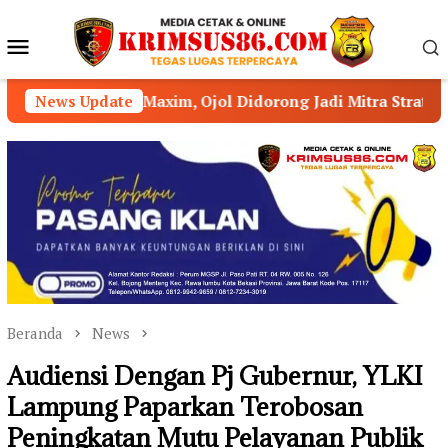
Loncat
ke
Menu
konten
Mobile
, Ojol Didorong Jadi Mitra Strategis Kamtibmas
News Update
Ka
Beranda
News
Audiensi Dengan Pj Gubernur, YLKI
Lampung Paparkan Terobosan
Peningkatan Mutu Pelayanan Publik