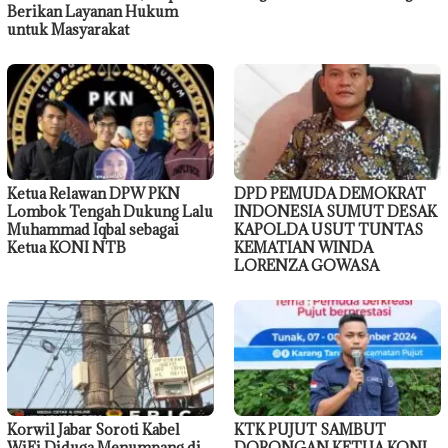
Berikan Layanan Hukum
untuk Masyarakat
Ketua Relawan DPW PKN
DPD PEMUDA DEMOKRAT
Lombok Tengah Dukung Lalu
INDONESIA SUMUT DESAK
Muhammad Iqbal sebagai
KAPOLDA USUT TUNTAS
Ketua KONI NTB
KEMATIAN WINDA
LORENZA GOWASA
Korwil Jabar Soroti Kabel
KTK PUJUT SAMBUT
WiFi Diduga Menumpang di
DORONGAN KETUA KONI