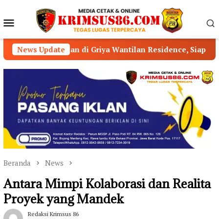
Loncat
ke
Menu
konten
Mobile
kan di Griya Wantilan Residence, Siap Berikan Layanan Hu
News Update
Beranda
News
Antara Mimpi Kolaborasi dan Realita
Proyek yang Mandek
Redaksi Krimsus 86