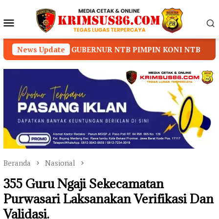
Loncat
ke
Menu
konten
Mobile
UBERNUR NTB PIMPIN KONI NTB
News Update
Prof. Dr. Sutan N
Beranda
Nasional
355 Guru Ngaji Sekecamatan
Purwasari Laksanakan Verifikasi Dan
Validasi.