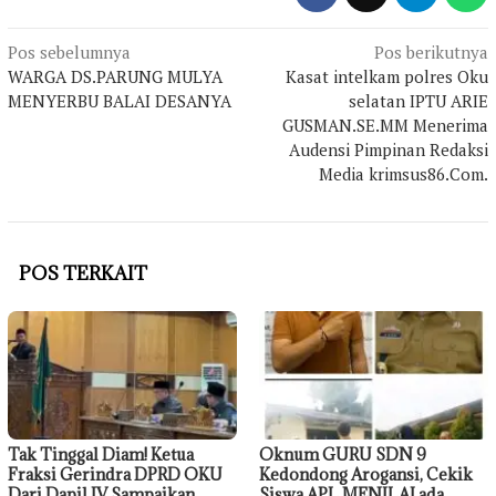
Navigasi
Pos sebelumnya
Pos berikutnya
WARGA DS.PARUNG MULYA
Kasat intelkam polres Oku
pos
MENYERBU BALAI DESANYA
selatan IPTU ARIE
GUSMAN.SE.MM Menerima
Audensi Pimpinan Redaksi
Media krimsus86.Com.
POS TERKAIT
Tak Tinggal Diam! Ketua
Oknum GURU SDN 9
Fraksi Gerindra DPRD OKU
Kedondong Arogansi, Cekik
Dari Dapil IV Sampaikan
Siswa APL MENILAI ada