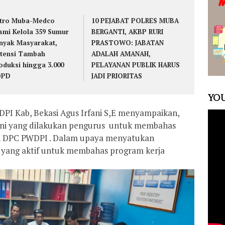
tro Muba-Medco
10 PEJABAT POLRES MUBA
smi Kelola 359 Sumur
BERGANTI, AKBP RURI
nyak Masyarakat,
PRASTOWO: JABATAN
tensi Tambah
ADALAH AMANAH,
oduksi hingga 3.000
PELAYANAN PUBLIK HARUS
OPD
JADI PRIORITAS
YOU
I Kab, Bekasi Agus Irfani S,E menyampaikan,
ini yang dilakukan pengurus untuk membahas
ran DPC PWDPI . Dalam upaya menyatukan
yang aktif untuk membahas program kerja