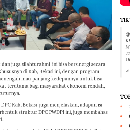
TIK
@
K
M
T
O
an juga silahturahmi ini bisa bersinergi secara
♬ 
hususnya di Kab, Bekasi ini, dengan program-
menengah mau panjang kedepannya untuk bisa
at terutama bagi masyarakat ekonomi rendah,
tuturnya.
TOP
DPC Kab, Bekasi juga menjelaskan, adapun isi
bentuk struktur DPC PWDPI ini, juga membahas
I.