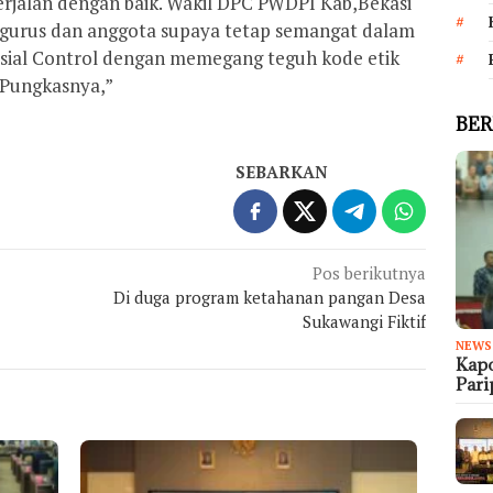
berjalan dengan baik. Wakil DPC PWDPI Kab,Bekasi
gurus dan anggota supaya tetap semangat dalam
osial Control dengan memegang teguh kode etik
 Pungkasnya,”
BER
SEBARKAN
Pos berikutnya
Di duga program ketahanan pangan Desa
Sukawangi Fiktif
NEWS
Kapo
Par