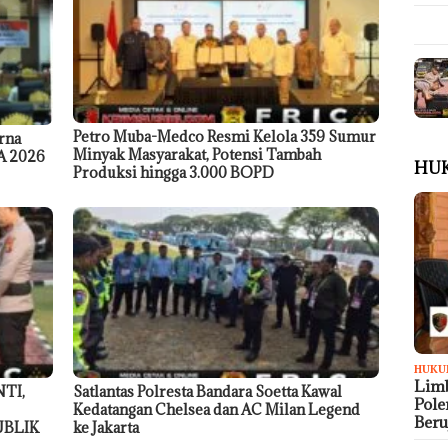
Petro Muba-Medco Resmi Kelola 359 Sumur
rna
Minyak Masyarakat, Potensi Tambah
A 2026
HU
Produksi hingga 3.000 BOPD
HUKU
Limb
TI,
Satlantas Polresta Bandara Soetta Kawal
Pol
Kedatangan Chelsea dan AC Milan Legend
Ber
UBLIK
ke Jakarta