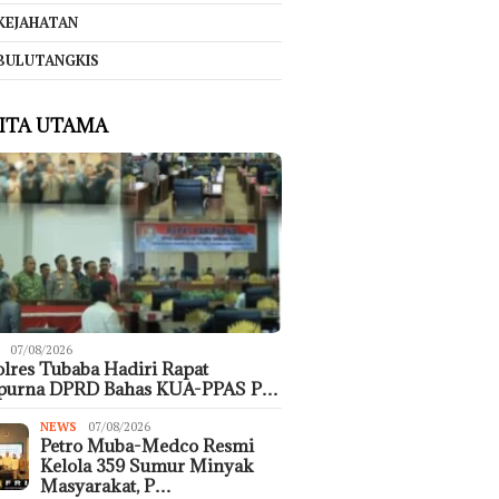
KEJAHATAN
BULUTANGKIS
ITA UTAMA
07/08/2026
lres Tubaba Hadiri Rapat
ipurna DPRD Bahas KUA-PPAS P…
NEWS
07/08/2026
Petro Muba-Medco Resmi
Kelola 359 Sumur Minyak
Masyarakat, P…