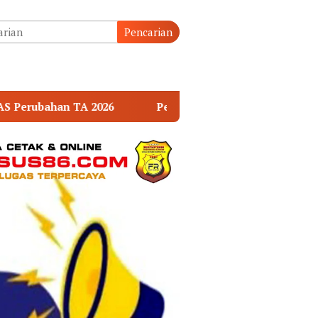
tutup
Pencarian
etro Muba-Medco Resmi Kelola 359 Sumur Minyak Masyarak