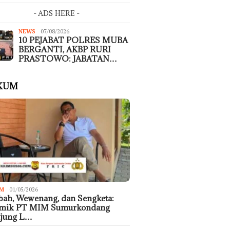
- ADS HERE -
NEWS
07/08/2026
10 PEJABAT POLRES MUBA
BERGANTI, AKBP RURI
PRASTOWO: JABATAN…
KUM
M
01/05/2026
ah, Wewenang, dan Sengketa:
emik PT MIM Sumurkondang
ujung L…