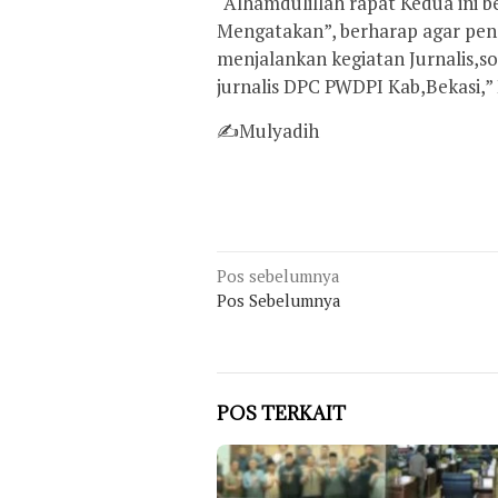
“Alhamdulillah rapat Kedua ini 
Mengatakan”, berharap agar pen
menjalankan kegiatan Jurnalis,s
jurnalis DPC PWDPI Kab,Bekasi,”
✍️Mulyadih
Navigasi
Pos sebelumnya
Pos Sebelumnya
pos
POS TERKAIT