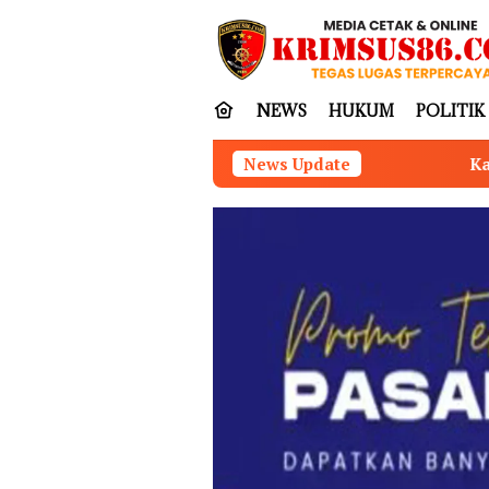
Loncat
tutup
ke
konten
NEWS
HUKUM
POLITIK
Kapolres Tubaba Hadiri Rapat 
News Update