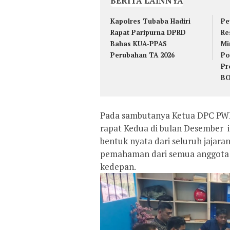
BERITA LAINNYA
Kapolres Tubaba Hadiri
Pe
Rapat Paripurna DPRD
Re
Bahas KUA-PPAS
Mi
Perubahan TA 2026
Po
Pr
B
Pada sambutanya Ketua DPC PWDP
rapat Kedua di bulan Desember 
bentuk nyata dari seluruh jaja
pemahaman dari semua anggota 
kedepan.