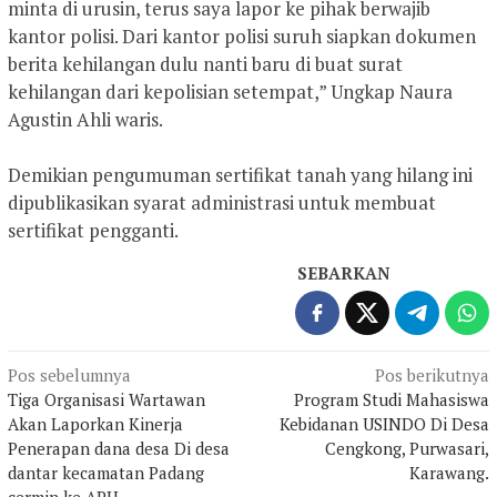
minta di urusin, terus saya lapor ke pihak berwajib
kantor polisi. Dari kantor polisi suruh siapkan dokumen
berita kehilangan dulu nanti baru di buat surat
kehilangan dari kepolisian setempat,” Ungkap Naura
Agustin Ahli waris.
Demikian pengumuman sertifikat tanah yang hilang ini
dipublikasikan syarat administrasi untuk membuat
sertifikat pengganti.
SEBARKAN
Navigasi
Pos sebelumnya
Pos berikutnya
Tiga Organisasi Wartawan
Program Studi Mahasiswa
pos
Akan Laporkan Kinerja
Kebidanan USINDO Di Desa
Penerapan dana desa Di desa
Cengkong, Purwasari,
dantar kecamatan Padang
Karawang.
cermin ke APH