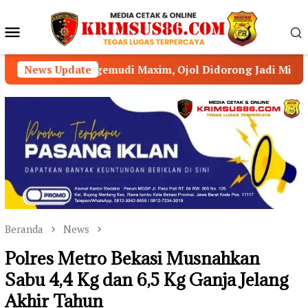
Loncat
ke
Menu
konten
Mobile
gemudi Maxim, Ojol Didorong Jadi Mitra Strategis Kamtibm
News Update
Beranda
News
Polres Metro Bekasi Musnahkan
Sabu 4,4 Kg dan 6,5 Kg Ganja Jelang
Akhir Tahun