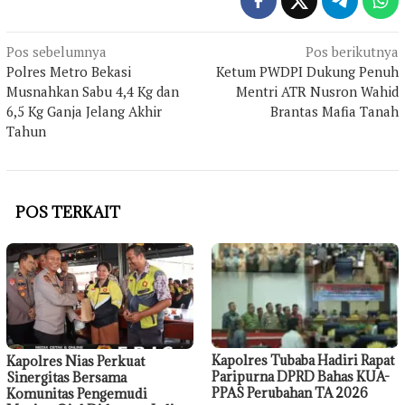
Navigasi
Pos sebelumnya
Pos berikutnya
Polres Metro Bekasi
Ketum PWDPI Dukung Penuh
pos
Musnahkan Sabu 4,4 Kg dan
Mentri ATR Nusron Wahid
6,5 Kg Ganja Jelang Akhir
Brantas Mafia Tanah
Tahun
POS TERKAIT
Kapolres Tubaba Hadiri Rapat
Kapolres Nias Perkuat
Paripurna DPRD Bahas KUA-
Sinergitas Bersama
PPAS Perubahan TA 2026
Komunitas Pengemudi