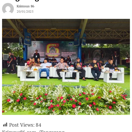
Krimsus 86
20/01/2025
Post Views:
84