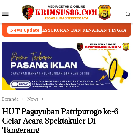
Loncat
ke
Menu
konten
Mobile
SYUKURAN DAN KENAIKAN TINGKAT/SABUK
News Update
DUGAAN
Beranda
News
HUT Paguyuban Patripurogo ke-6
Gelar Acara Spektakuler Di
Tangerang