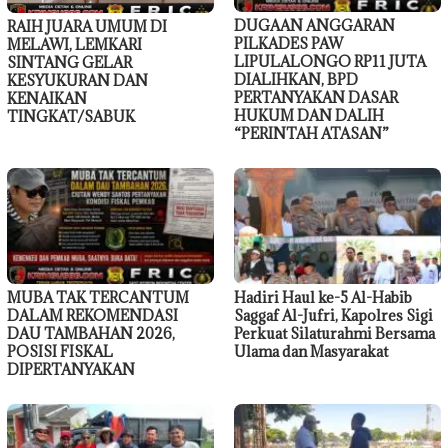
DUGAAN ANGGARAN
RAIH JUARA UMUM DI
PILKADES PAW
MELAWI, LEMKARI
LIPULALONGO RP11 JUTA
SINTANG GELAR
DIALIHKAN, BPD
KESYUKURAN DAN
PERTANYAKAN DASAR
KENAIKAN
HUKUM DAN DALIH
TINGKAT/SABUK
“PERINTAH ATASAN”
MUBA TAK TERCANTUM
Hadiri Haul ke-5 Al-Habib
DALAM REKOMENDASI
Saggaf Al-Jufri, Kapolres Sigi
DAU TAMBAHAN 2026,
Perkuat Silaturahmi Bersama
POSISI FISKAL
Ulama dan Masyarakat
DIPERTANYAKAN