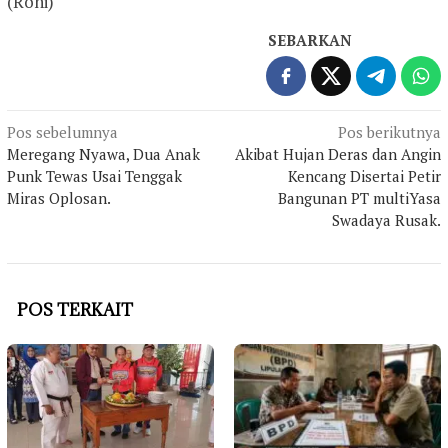
(Roni)
SEBARKAN
Navigasi
Pos sebelumnya
Pos berikutnya
Meregang Nyawa, Dua Anak
Akibat Hujan Deras dan Angin
pos
Punk Tewas Usai Tenggak
Kencang Disertai Petir
Miras Oplosan.
Bangunan PT multiYasa
Swadaya Rusak.
POS TERKAIT